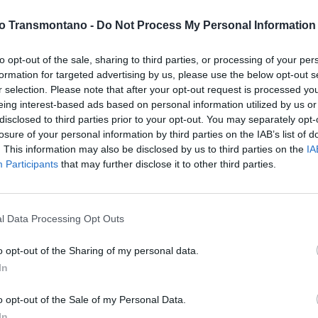
vo Transmontano -
Do Not Process My Personal Information
eal e GD Bragança
to opt-out of the sale, sharing to third parties, or processing of your per
formation for targeted advertising by us, please use the below opt-out s
D
ense por 1-0. O único golo do encontro foi apontado por Alex
r selection. Please note that after your opt-out request is processed y
G
eing interest-based ads based on personal information utilized by us or
ão de Santo Tirso, que contou com a estreia de Emanuel
p
disclosed to third parties prior to your opt-out. You may separately opt-
mete as aspirações dos alvinegros, que agora somam 22
F
losure of your personal information by third parties on the IAB’s list of
to, a equipa vila-realense mantém-se fora da zona de
. This information may also be disclosed by us to third parties on the
IA
sição abaixo da linha de água.
Participants
that may further disclose it to other third parties.
 ao perder por 2-1 na deslocação ao reduto do Dumiense,
tenção. Todos os golos do encontro foram apontados ainda
l Data Processing Opt Outs
ador para o Dumiense aos 34 minutos, mas a resposta
o opt-out of the Sharing of my personal data.
de, com Nuno Silvano a restabelecer a igualdade aos 45’+1.
In
 o empate ao intervalo, Leandro Gomes, aos 45’+4, voltou a
 o resultado final. Apesar da derrota, o GD Bragança mantém-
o opt-out of the Sale of my Personal Data.
In