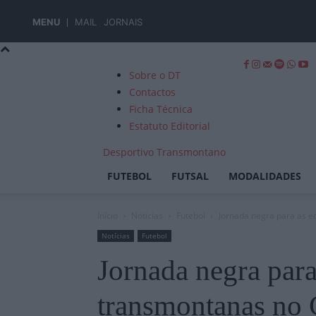
MENU
MAIL
JORNAIS
Sobre o DT
Contactos
Ficha Técnica
Estatuto Editorial
Desportivo Transmontano
FUTEBOL
FUTSAL
MODALIDADES
Início
Notícias
Futebol
Jornada negra para as 
Notícias
Futebol
Jornada negra para
transmontanas no