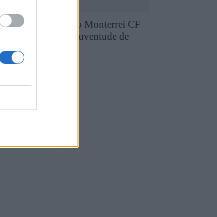
runo Silva reforça o Monterrei CF
pós três épocas no Juventude de
edras Salgadas
4 de Agosto, 2026
utebol