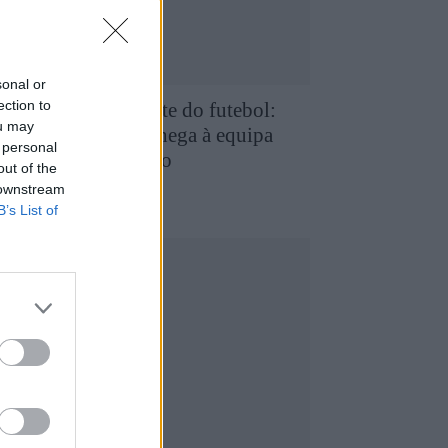
sonal or
ection to
e Favaios para a elite do futebol:
ou may
uilherme Chaves chega à equipa
 personal
rincipal do FC Porto
out of the
5 de Agosto, 2026
utebol
 downstream
B’s List of