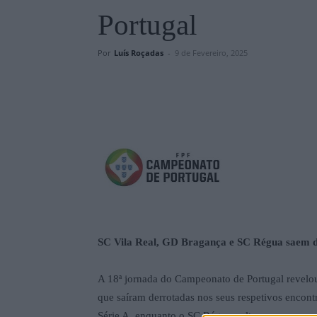
Portugal
Por
Luís Roçadas
-
9 de Fevereiro, 2025
SC Vila Real, GD Bragança e SC Régua saem de
A 18ª jornada do Campeonato de Portugal revelou
que saíram derrotadas nos seus respetivos encon
Série A, enquanto o SC Régua voltou a somar mai