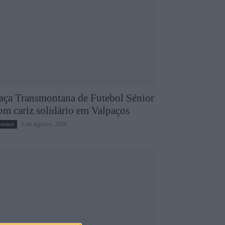
aça Transmontana de Futebol Sénior
om cariz solidário em Valpaços
5 de Agosto, 2026
utebol