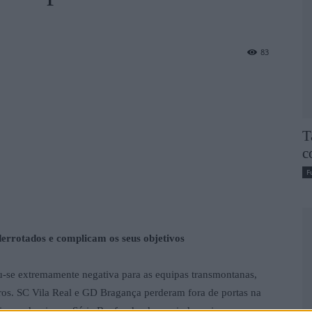
83
T
c
F
rrotados e complicam os seus objetivos
-se extremamente negativa para as equipas transmontanas,
tros. SC Vila Real e GD Bragança perderam fora de portas na
s um desaire na Série B, afundando-se ainda mais na