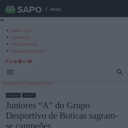
MENU
Sobre o DT
Contactos
Ficha Técnica
Estatuto Editorial
Desportivo Transmontano
Início
Notícias
Futebol
Notícias
Futebol
Juniores “A” do Grupo
Desportivo de Boticas sagram-
se campeões