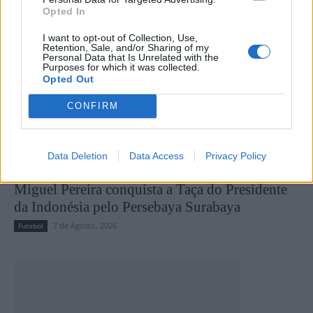
Opted In
I want to opt-out of Collection, Use,
Retention, Sale, and/or Sharing of my
Personal Data that Is Unrelated with the
Purposes for which it was collected.
Opted Out
CONFIRM
Data Deletion
Data Access
Privacy Policy
Miguel Pereira conquista a Taça do Presidente
da Indonésia pelo Persebaya Surabaya
7 de Agosto, 2026
Futebol