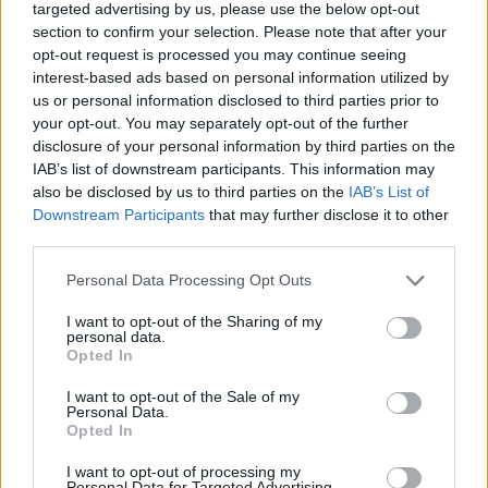
targeted advertising by us, please use the below opt-out
O Município de Boticas felicita assim o GD Boticas por mais este
section to confirm your selection. Please note that after your
opt-out request is processed you may continue seeing
título e parabeniza a estrutura o clube pelos excelentes resultados
interest-based ads based on personal information utilized by
alcançados na presente época desportiva.
us or personal information disclosed to third parties prior to
your opt-out. You may separately opt-out of the further
disclosure of your personal information by third parties on the
IAB’s list of downstream participants. This information may
also be disclosed by us to third parties on the
IAB’s List of
Downstream Participants
that may further disclose it to other
third parties.
Personal Data Processing Opt Outs
I want to opt-out of the Sharing of my
Artigo anterior
Próximo artigo
personal data.
Opted In
O legado de José Mourinho
Filme “Velocidade Furiosa”
chega a Vila Real
I want to opt-out of the Sale of my
Personal Data.
Opted In
Últimas notícias
I want to opt-out of processing my
Personal Data for Targeted Advertising.