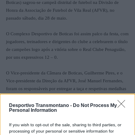
Boticas) sagrou-se campeã distrital de futebol na Divisão de
Honra da Associação de Futebol de Vila Real (AFVR), no
passado sábado, dia 28 de maio.
O Complexo Desportivo de Boticas foi assim palco da festa, com
jogadores, treinadores e dirigentes do clube a celebrarem o título
de campeões logo após a vitória sobre o Real Clube Penaguião,
por uns expressivos 12 – 0.
O Vice-presidente da Câmara de Boticas, Guilherme Pires, e o
Vice-presidente da Direção da AFVR, José Manuel Fernandes,
foram os responsáveis por entregar a taça e respetivas medalhas
ao campeões distritais.
Desportivo Transmontano -
Do Not Process My
Personal Information
Os familiares e amigos dos atletas também participaram nos
festejos, aplaudindo o jovens jogadores desde as bancadas do
If you wish to opt-out of the sale, sharing to third parties, or
Estádio Municipal.
processing of your personal or sensitive information for