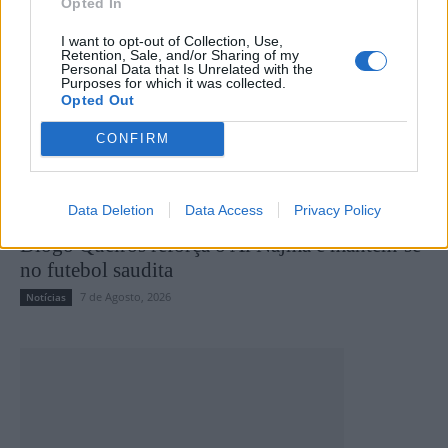
Opted In
I want to opt-out of Collection, Use,
Retention, Sale, and/or Sharing of my
Personal Data that Is Unrelated with the
Purposes for which it was collected.
Opted Out
CONFIRM
Data Deletion
Data Access
Privacy Policy
Diogo Queirós reforça o Al Najma e mantém-se
no futebol saudita
7 de Agosto, 2026
Notícias