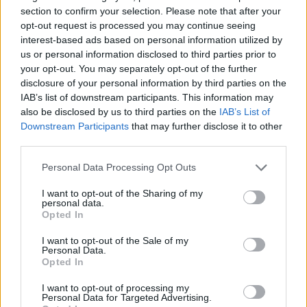
section to confirm your selection. Please note that after your
Por Francisco Mendes
opt-out request is processed you may continue seeing
interest-based ads based on personal information utilized by
us or personal information disclosed to third parties prior to
your opt-out. You may separately opt-out of the further
disclosure of your personal information by third parties on the
IAB’s list of downstream participants. This information may
also be disclosed by us to third parties on the
IAB’s List of
Downstream Participants
that may further disclose it to other
third parties.
Personal Data Processing Opt Outs
Artigo anterior
Próximo artigo
Futsal Sénior Masculino AFVR
Vítor Gamito assegura a
I want to opt-out of the Sharing of my
personal data.
– Liga de Prata
manutenção do Rebordosa no
Opted In
Campeonato de Portugal
I want to opt-out of the Sale of my
Personal Data.
Opted In
Últimas notícias
I want to opt-out of processing my
Personal Data for Targeted Advertising.