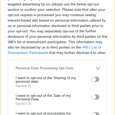
Por Luis Roçadas
targeted advertising by us, please use the below opt-out
section to confirm your selection. Please note that after your
Foto: GD Chaves
opt-out request is processed you may continue seeing
interest-based ads based on personal information utilized by
us or personal information disclosed to third parties prior to
your opt-out. You may separately opt-out of the further
disclosure of your personal information by third parties on the
IAB’s list of downstream participants. This information may
also be disclosed by us to third parties on the
IAB’s List of
Downstream Participants
that may further disclose it to other
third parties.
Personal Data Processing Opt Outs
Artigo anterior
Próximo artigo
AFVR: GD Vilar de Perdizes
Futsal: Valpaços, Amigos de
I want to opt-out of the Sharing of my
personal data.
vence jogo antecipado e sobe
Cerva e Mogadouro
Opted In
ao quinto lugar da tabela
eliminados da Taça de
Portugal
I want to opt-out of the Sale of my
Personal Data.
Opted In
Últimas notícias
I want to opt-out of processing my