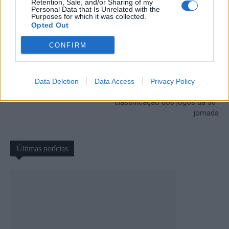
Retention, Sale, and/or Sharing of my
Personal Data that Is Unrelated with the
Purposes for which it was collected.
Opted Out
CONFIRM
Artigo anterior
Próximo artigo
Chaves vence Casa Pia e sobe
AFVR (Divisão de Honra):
Data Deletion
Data Access
Privacy Policy
ao 8.º lugar da I Liga
resultados, marcadores e
classificação dos jogos da 30ª
jornada
Últimas notícias