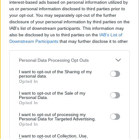
interest-based ads based on personal information utilized by
VARZIM
: Ricardo Nunes (GR), Zé Augusto (Tito Júnior, 79′),
us or personal information disclosed to third parties prior to
João Faria (Cap.), João Sidónio, Tiago Cerveira (Carlos Tovar,
your opt-out. You may separately opt-out of the further
disclosure of your personal information by third parties on the
75′), Jorge Vilela, Rúben Gonçalves (Ivan Quivira, 79′), Paulo
IAB’s list of downstream participants. This information may
Moreira, Úmaro Baldé (João Vasco, 71′), Rui Areias e Léo
also be disclosed by us to third parties on the
IAB’s List of
Teixeira (Hélder Barbosa, 75′).
Downstream Participants
that may further disclose it to other
Treinador
: Vítor Araújo.
third parties.
Personal Data Processing Opt Outs
Disciplina:
cartão amarelo para Manú Ribeiro (20′) e Luan
I want to opt-out of the Sharing of my
personal data.
Sérgio (33′) e João Faria (90′).
Opted In
I want to opt-out of the Sale of my
Golos
: 0-1 Umaro Baldé (51).
Personal Data.
Opted In
Foto: CDC Montalegre
I want to opt-out of processing my
Personal Data for Targeted Advertising.
Opted In
I want to opt-out of Collection, Use,