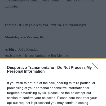
O Montalegre vai então para a última jornada já com o futuro
definido.
Estádio Dr. Diogo Alves Vaz Pereira, em Montalegre.
Montalegre – Varzim, 0-1.
Árbitro
: João Mendes
Assistentes
: Nélson Andrade e Rui Mendes
Desportivo Transmontano -
Do Not Process My
MONTALEGRE
: Diogo Figueiredo (R); Manú Ribeiro
Personal Information
(Guilherme Pio, 57′), Kiko, Rui Bruno (André Dias, 56′), Victor
Massaia (Rodrigo Ferreira, 46′), Luan Sérgio (Cap.), Diogo
If you wish to opt-out of the sale, sharing to third parties, or
Teixeira (Marcelo Machado, 46′), Rúben Neves (Edmilson
processing of your personal or sensitive information for
Mendes, 61′), Angola, Didi e Bruninho.
targeted advertising by us, please use the below opt-out
section to confirm your selection. Please note that after your
Treinador:
José Manuel Viage
opt-out request is processed you may continue seeing