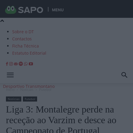
MENU
Sobre o DT
Contactos
Ficha Técnica
Estatuto Editorial
Desportivo Transmontano
Início
Notícias
Futebol
Notícias
Futebol
Liga 3: Montalegre perde na
receção ao Varzim e desce ao
Campeonato de Portugal