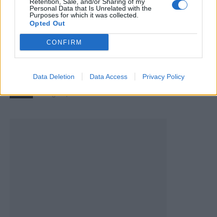
Retention, Sale, and/or Sharing of my
Personal Data that Is Unrelated with the
Purposes for which it was collected.
Opted Out
CONFIRM
Diogo Queirós reforça o Al Najma e mantém-se
Data Deletion
Data Access
Privacy Policy
no futebol saudita
7 de Agosto, 2026
Futebol