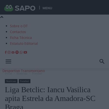
MENU
Sobre o DT
Contactos
Ficha Técnica
Estatuto Editorial
Desportivo Transmontano
Início
Notícias
Futebol
Notícias
Futebol
Liga Betclic: Iancu Vasilica
apita Estrela da Amadora-SC
Braga