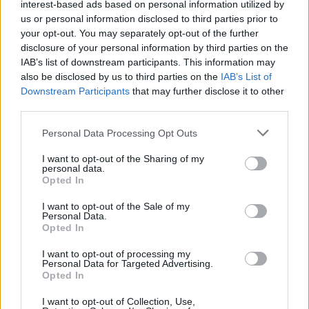
interest-based ads based on personal information utilized by
us or personal information disclosed to third parties prior to
your opt-out. You may separately opt-out of the further
disclosure of your personal information by third parties on the
IAB’s list of downstream participants. This information may
also be disclosed by us to third parties on the
IAB’s List of
Downstream Participants
that may further disclose it to other
Artigo anterior
Próximo artigo
third parties.
A afirmação
AFVR: As nomeações dos
Personal Data Processing Opt Outs
árbitros para a 20ª jornada da
Divisão de Honra
I want to opt-out of the Sharing of my
personal data.
Opted In
Últimas notícias
I want to opt-out of the Sale of my
Personal Data.
Opted In
I want to opt-out of processing my
Personal Data for Targeted Advertising.
Opted In
I want to opt-out of Collection, Use,