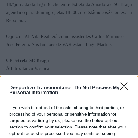
18.ª jornada da Liga Betclic entre Estrela da Amadora e SC Braga
agendado para domingo pelas 18h00, no Estádio José Gomes, na
Reboleira.
O juiz da AF Vila Real terá como assistentes Carlos Martins e
José Pereira. Nas funções de VAR estará Tiago Martins.
CF Estrela-SC Braga
Árbitro: Iancu Vasilica
Assistentes: Carlos Martins e José Pereira
4.º árbitro: Fá Sanha
Desportivo Transmontano -
Do Not Process My
VAR: Tiago Martins
Personal Information
AVAR: Gonçalo Freire
If you wish to opt-out of the sale, sharing to third parties, or
processing of your personal or sensitive information for
Por Francisco Mendes
targeted advertising by us, please use the below opt-out
section to confirm your selection. Please note that after your
opt-out request is processed you may continue seeing