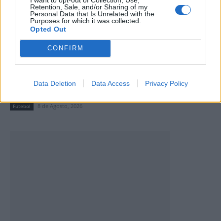
Retention, Sale, and/or Sharing of my
Personal Data that Is Unrelated with the
Purposes for which it was collected.
Opted Out
CONFIRM
Quatro defesas, um penálti e uma tarde para a
Data Deletion
Data Access
Privacy Policy
história: Daniel Gomes foi gigante em Valpaços
8 de Agosto, 2026
Futebol