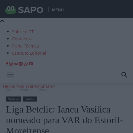
MENU
Sobre o DT
Contactos
Ficha Técnica
Estatuto Editorial
Desportivo Transmontano
Início
Notícias
Futebol
Notícias
Futebol
Liga Betclic: Iancu Vasilica
nomeado para VAR do Estoril-
Moreirense