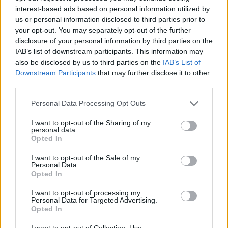
interest-based ads based on personal information utilized by
us or personal information disclosed to third parties prior to
your opt-out. You may separately opt-out of the further
disclosure of your personal information by third parties on the
IAB’s list of downstream participants. This information may
also be disclosed by us to third parties on the
IAB’s List of
Downstream Participants
that may further disclose it to other
Artigo anterior
Próximo artigo
third parties.
Juventude de Pedras Salgadas
Estes são os árbitros
um clube com relevância no
nomeados para os jogos dos
Personal Data Processing Opt Outs
lançamento de jogadores para
oitavos de final da Taça AFVR
o panorama nacional
I want to opt-out of the Sharing of my
personal data.
Opted In
Últimas notícias
I want to opt-out of the Sale of my
Personal Data.
Opted In
I want to opt-out of processing my
Personal Data for Targeted Advertising.
Opted In
I want to opt-out of Collection, Use,