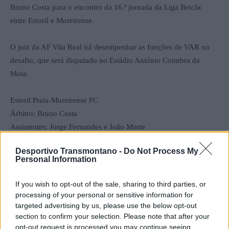
Bruno Costa para o encontro da 16.ª jornada da Liga Betclic
entre Estoril e Moreirense.
O juiz da AF Vila Real irá desempenhar as funções de VAR no
desafio, que será disputado no Estádio António Coimbra da
Mota.
Estoril Praia-Moreirense FC
Árbitro: Bruno Costa
Assistentes: Jorge Fernandes e João Morte
4.º árbitro: Luís Filipe
Desportivo Transmontano -
Do Not Process My
VAR: Iancu Vasilica
Personal Information
AVAR: Bruno Jesus
If you wish to opt-out of the sale, sharing to third parties, or
Por Francisco Mendes
processing of your personal or sensitive information for
targeted advertising by us, please use the below opt-out
section to confirm your selection. Please note that after your
opt-out request is processed you may continue seeing