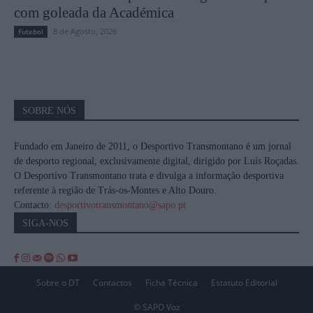
com goleada da Académica
8 de Agosto, 2026
Futebol
SOBRE NÓS
Fundado em Janeiro de 2011, o Desportivo Transmontano é um jornal
de desporto regional, exclusivamente digital, dirigido por Luís Roçadas.
O Desportivo Transmontano trata e divulga a informação desportiva
referente à região de Trás-os-Montes e Alto Douro.
Contacto:
desportivotransmontano@sapo.pt
SIGA-NOS
Sobre o DT
Contactos
Ficha Técnica
Estatuto Editorial
© SAPO Voz