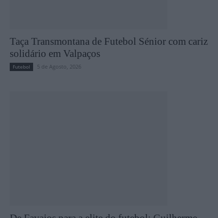
Taça Transmontana de Futebol Sénior com cariz
solidário em Valpaços
5 de Agosto, 2026
Futebol
De Favaios para a elite do futebol: Guilherme