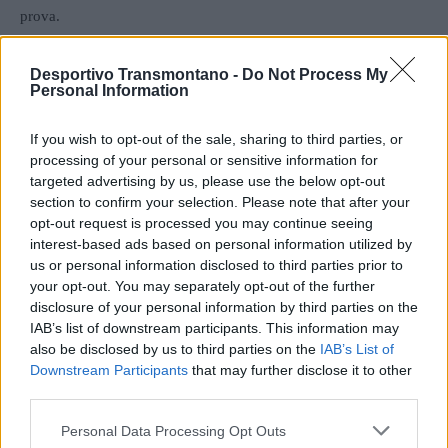
prova.
O Murça folgou nesta jornada.
Desportivo Transmontano -
Do Not Process My
Personal Information
Fase de reconhecimento: Abaças vence
If you wish to opt-out of the sale, sharing to third parties, or
em Cerva
processing of your personal or sensitive information for
targeted advertising by us, please use the below opt-out
Na série de reconhecimento, realizou-se apenas um encontro,
section to confirm your selection. Please note that after your
opt-out request is processed you may continue seeing
com o Abaças a triunfar por 3-1 no reduto do Cerva. A equipa da
interest-based ads based on personal information utilized by
casa até começou a vencer, mas os visitantes deram a volta ao
us or personal information disclosed to third parties prior to
resultado com uma exibição eficaz e determinada.
your opt-out. You may separately opt-out of the further
disclosure of your personal information by third parties on the
O jogo entre Alvão e Douro Inédito está agendado para 10 de
IAB’s list of downstream participants. This information may
also be disclosed by us to third parties on the
IAB’s List of
abril. As equipas de Montalegre e Gache folgaram nesta ronda.
Downstream Participants
that may further disclose it to other
third parties.
Foto: SC Vila Pouca
Personal Data Processing Opt Outs