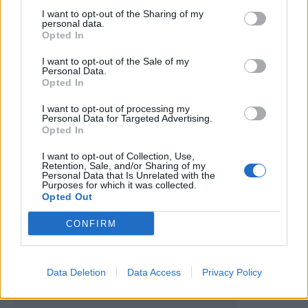
I want to opt-out of the Sharing of my
personal data.
Opted In
I want to opt-out of the Sale of my
Personal Data.
Opted In
I want to opt-out of processing my
Personal Data for Targeted Advertising.
Artigo anterior
Próximo artigo
Opted In
ABVR marca presença na 17ª
Final da Taça AFVR marcada
Festa do Basquetebol Juvenil
para Pedras Salgadas
I want to opt-out of Collection, Use,
Retention, Sale, and/or Sharing of my
com quatro equipas
Personal Data that Is Unrelated with the
Purposes for which it was collected.
Opted Out
Últimas notícias
CONFIRM
Data Deletion
Data Access
Privacy Policy