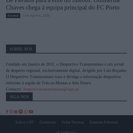
Chaves chega à equipa principal do FC Porto
5 de Agosto, 2026
Futebol
SOBRE NÓS
Fundado em Janeiro de 2011, o Desportivo Transmontano é um jornal
de desporto regional, exclusivamente digital, dirigido por Luís Roçadas.
O Desportivo Transmontano trata e divulga a informação desportiva
referente à região de Trás-os-Montes e Alto Douro.
Contacto:
desportivotransmontano@sapo.pt
SIGA-NOS
Sobre o DT
Contactos
Ficha Técnica
Estatuto Editorial
© SAPO Voz