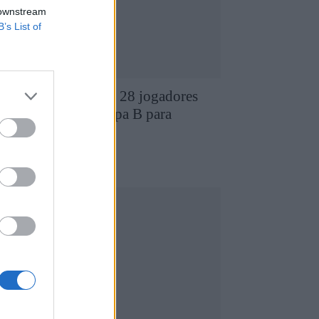
 downstream
B’s List of
D Chaves revela os 28 jogadores
ue compõem a equipa B para
026/2027
7 de Agosto, 2026
utebol