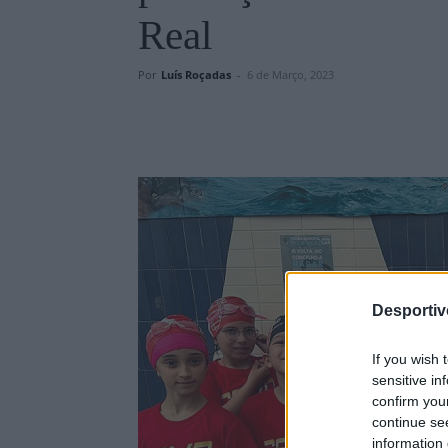
Real
Por
Luís Roçadas
-
6 de Março, 2023
Desporti
If you wish 
sensitive in
confirm you
continue se
information 