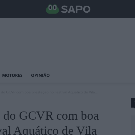
MOTORES
OPINIÃO
do GCVR com boa prestação no Festival Aquático de Vila...
o do GCVR com boa
val Aquático de Vila