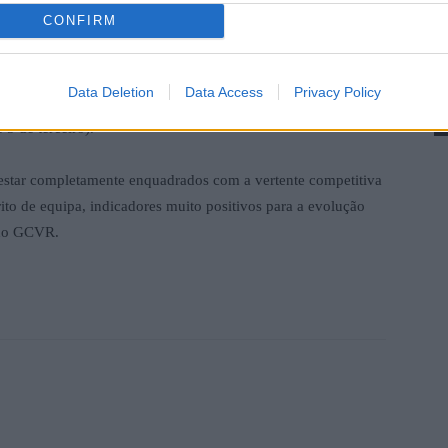
CONFIRM
D
s jovens, a escola de formação do GCVR apresentou bons
Data Deletion
Data Access
Privacy Policy
m
 jovens nadadores do clube, sendo de destacar 19 pódios
 5 de terceiro).
F
star completamente enquadrados com a vertente competitiva
to de equipa, indicadores muito positivos para a evolução
 do GCVR.