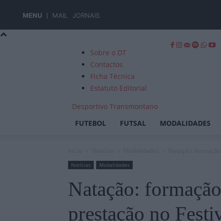
MENU
MAIL
JORNAIS
Sobre o DT
Contactos
Ficha Técnica
Estatuto Editorial
Desportivo Transmontano
FUTEBOL
FUTSAL
MODALIDADES
Início
Notícias
Modalidades
Natação: formação 
Notícias
Modalidades
Natação: formaçã
prestação no Festi