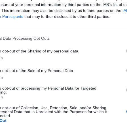
losure of your personal information by third parties on the IAB’s list of
. This information may also be disclosed by us to third parties on the
IA
Participants
that may further disclose it to other third parties.
G
l Data Processing Opt Outs
q
o opt-out of the Sharing of my personal data.
2
In
F
o opt-out of the Sale of my Personal Data.
In
Festival Aquático – Vila Real a Nadar, competição realizada
to opt-out of processing my Personal Data for Targeted
eal, onde estiveram presentes 109 atletas em representação de
ing.
In
o opt-out of Collection, Use, Retention, Sale, and/or Sharing
ersonal Data that Is Unrelated with the Purposes for which it
endo que alguns fizeram a estreia em competição: Alice
lected.
ruz, Juliana Martins, Margarida Fernandes, Margarida Vaz,
Out
so Franco, Gabriel Duarte, Gonçalo Migueis, João Monteiro,