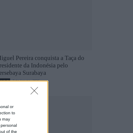
iguel Pereira conquista a Taça do
residente da Indonésia pelo
ersebaya Surabaya
7 de Agosto, 2026
utebol
sonal or
ection to
ou may
 personal
out of the