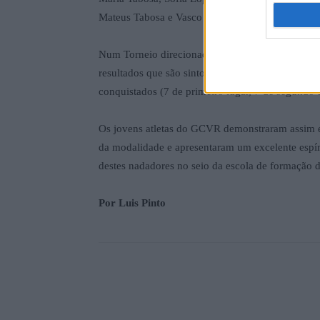
Mateus Tabosa e Vasco Morais.
Num Torneio direcionado para os nadadores mai
resultados que são sintomáticos da dedicação dos
conquistados (7 de primeiro lugar, 7 de segundo e
Os jovens atletas do GCVR demonstraram assim e
da modalidade e apresentaram um excelente espíri
destes nadadores no seio da escola de formação
Por Luis Pinto