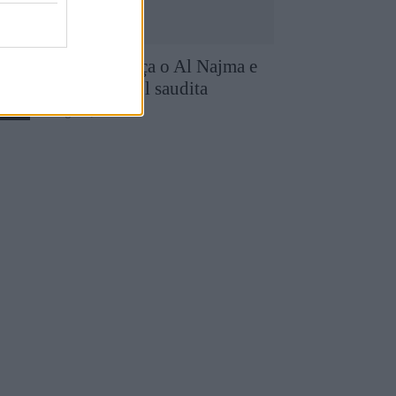
iogo Queirós reforça o Al Najma e
antém-se no futebol saudita
7 de Agosto, 2026
utebol