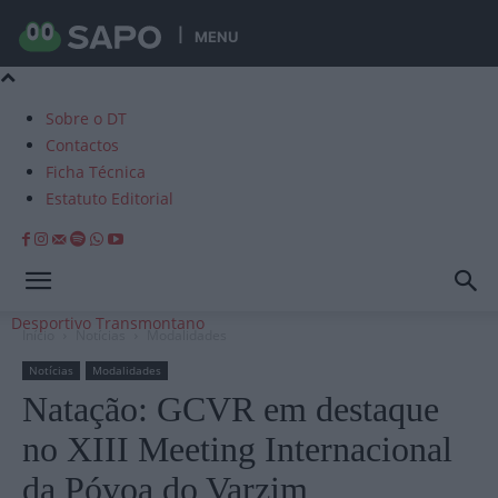
MENU
Sobre o DT
Contactos
Ficha Técnica
Estatuto Editorial
Desportivo Transmontano
Início
Notícias
Modalidades
Notícias
Modalidades
Natação: GCVR em destaque
no XIII Meeting Internacional
da Póvoa do Varzim