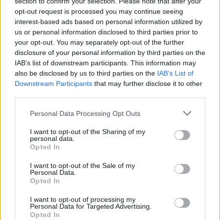
section to confirm your selection. Please note that after your
título coletivo, a destacar o 8º lugar da estafeta mista do GCVR
opt-out request is processed you may continue seeing
na Final dos 4×50 Estilos com o tempo de 2.00.05.
interest-based ads based on personal information utilized by
us or personal information disclosed to third parties prior to
your opt-out. You may separately opt-out of the further
Além destes excelentes resultados, houve ainda a registar:
disclosure of your personal information by third parties on the
Herman Kovalchuk 22º nos 50 Costas, 38º nos 50L e 59º nos 50
IAB’s list of downstream participants. This information may
Mariposa; Rodrigo Silva 33º nos 50 Costas e 45º nos 100 Costas;
also be disclosed by us to third parties on the
IAB’s List of
Eduardo Yakubenko 41º nos 50 Livres e 53º nos 50 Mariposa;
Downstream Participants
that may further disclose it to other
third parties.
Tiago Fernandes 45º nos 50 e 100 Mariposa, e 53º nos 50 Livres;
o 11º lugar da estafeta masculina nos 4×50 Livres.
Personal Data Processing Opt Outs
I want to opt-out of the Sharing of my
Foi assim extremamente positiva a participação do GCVR numa
personal data.
das provas mais importantes do calendário nacional, com os
Opted In
atletas vila-realenses a competir lado a lado com o topo da
I want to opt-out of the Sale of my
natação nacional e internacional, contando ainda com uma atleta
Personal Data.
Opted In
ao serviço da Seleção Nacional, deixando por isso excelentes
indicações para o trabalho a ser desenvolvido.
I want to opt-out of processing my
Personal Data for Targeted Advertising.
Opted In