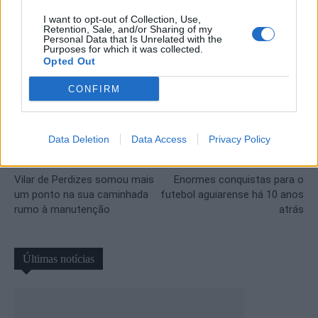
Por Luís Pinto
I want to opt-out of Collection, Use,
Retention, Sale, and/or Sharing of my
Personal Data that Is Unrelated with the
Purposes for which it was collected.
Opted Out
CONFIRM
Data Deletion
Data Access
Privacy Policy
Artigo anterior
Próximo artigo
Vilar de Perdizes somou mais
Enormes conquistas para o
um ponto na sua caminhada
futebol aguiarense há 10 anos
rumo à manutenção
atrás
Últimas notícias