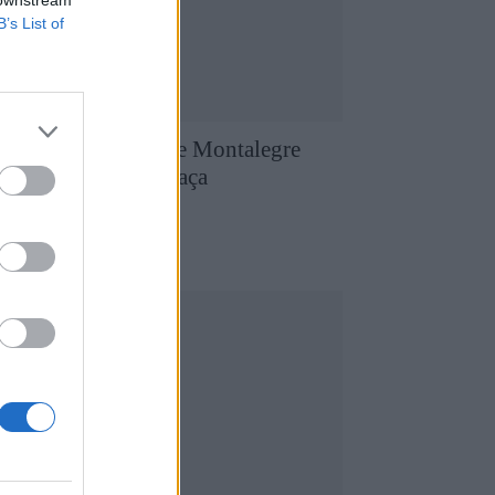
B’s List of
aniel Gomes herói e Montalegre
onquista primeira Taça
ransmontana
8 de Agosto, 2026
utebol