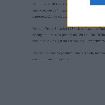
Na prova de 10 km, Tiago Silva voltou a destacar-
um excelente 22.º lugar da geral. Também Nuno Mo
representação do clube. Já nos 5 km, Miguel Ven
No trail, Pedro Silva foi 125.º classificado no 
2.º lugar no escalão juvenil nos 20 km. Nos Tril
com o 3.º e 2.º lugar no escalão M40, respetivam
Um fim de semana positivo para o NAVR, marcado 
compromisso competitivo.