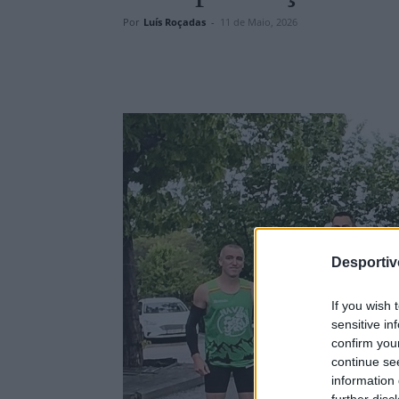
Por
Luís Roçadas
-
11 de Maio, 2026
Desporti
If you wish 
sensitive in
confirm you
continue se
information 
further disc