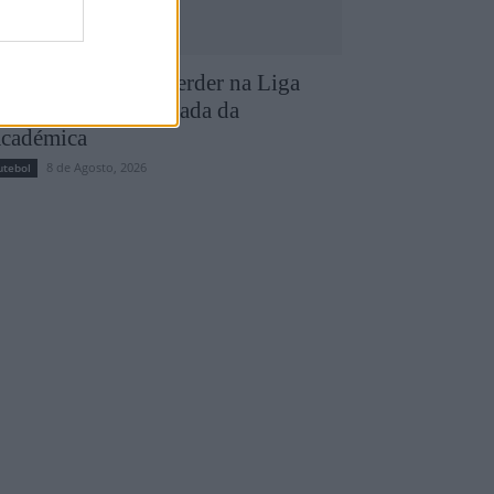
D Chaves entra a perder na Liga
eu Super com goleada da
cadémica
8 de Agosto, 2026
utebol