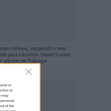
uatro defesas, um penálti e uma
arde para a história: Daniel Gomes
oi gigante em Valpaços
8 de Agosto, 2026
utebol
sonal or
ection to
ou may
 personal
out of the
 downstream