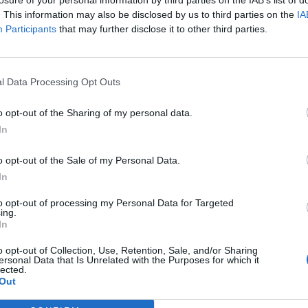
. This information may also be disclosed by us to third parties on the
IA
Participants
that may further disclose it to other third parties.
l Data Processing Opt Outs
D
c
o opt-out of the Sharing of my personal data.
T
In
tona das Cantarinhas, Trail Bem Viver e Trilhos do
F
o opt-out of the Sale of my Personal Data.
In
 marcar presença em várias frentes competitivas, somando
to opt-out of processing my Personal Data for Targeted
ing.
ido entre provas de estrada e trail.
In
o clube fez-se representar por nove atletas, alcançando um
o opt-out of Collection, Use, Retention, Sale, and/or Sharing
ersonal Data that Is Unrelated with the Purposes for which it
. Em evidência estiveram Filipe Graça (43.º geral), João
lected.
Out
0.º) e Bruno Eira (167.º).