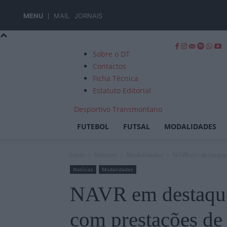
MENU
MAIL
JORNAIS
Sobre o DT
Contactos
Ficha Técnica
Estatuto Editorial
Desportivo Transmontano
FUTEBOL
FUTSAL
MODALIDADES
Início
Notícias
Modalidades
NAVR em destaque n
Notícias
Modalidades
NAVR em destaque 
com prestações de 