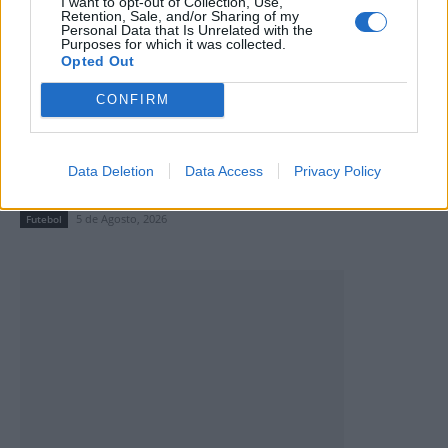
I want to opt-out of Collection, Use,
Retention, Sale, and/or Sharing of my
Personal Data that Is Unrelated with the
Purposes for which it was collected.
Opted Out
CONFIRM
Taça Transmontana de Futebol Sénior com cariz
Data Deletion
Data Access
Privacy Policy
solidário em Valpaços
5 de Agosto, 2026
Futebol