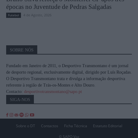
épocas no Juventude de Pedras Salgadas
4 de Agosto, 2026
Futebol
SOBRE NÓS
Fundado em Janeiro de 2011, o Desportivo Transmontano é um jornal
de desporto regional, exclusivamente digital, dirigido por Luís Roçadas.
O Desportivo Transmontano trata e divulga a informação desportiva
referente à região de Trás-os-Montes e Alto Douro.
Contacto:
desportivotransmontano@sapo.pt
SIGA-NOS
Sobre o DT
Contactos
Ficha Técnica
Estatuto Editorial
© SAPO Voz