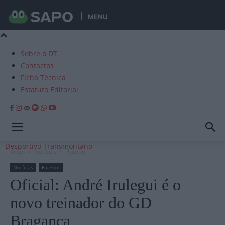
MENU
Sobre o DT
Contactos
Ficha Técnica
Estatuto Editorial
Desportivo Transmontano
Início
Notícias
Futebol
Notícias
Futebol
Oficial: André Irulegui é o
novo treinador do GD
Bragança