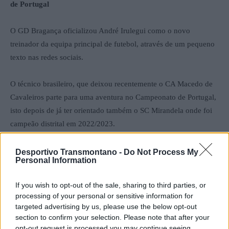
de Portugal
O GD Bragança oficializou André Irulegui como o novo
treinador da equipa principal de futebol, através de um pequeno
texto nas redes sociais.
O técnico brasileiro, que deixou recentemente o CA Macedo de
Cavaleiros parte para uma aventura no Campeonato de Portugal,
isto depois de já ter orientado também o SC Mirandela onde foi
campeão distrital em 2022/2023.
André Irulegui será desta forma o sucessor de Nuno Gonçalves
Desportivo Transmontano -
Do Not Process My
Personal Information
na liderança dos brigantinos.
If you wish to opt-out of the sale, sharing to third parties, or
Por Francisco Mendes
processing of your personal or sensitive information for
targeted advertising by us, please use the below opt-out
Foto: GD Bragança
section to confirm your selection. Please note that after your
opt-out request is processed you may continue seeing