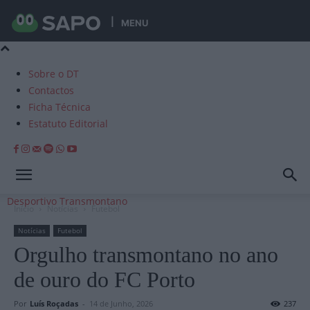
MENU
Sobre o DT
Contactos
Ficha Técnica
Estatuto Editorial
Desportivo Transmontano
Início
Notícias
Futebol
Notícias
Futebol
Orgulho transmontano no ano
de ouro do FC Porto
Por
Luís Roçadas
-
14 de Junho, 2026
237