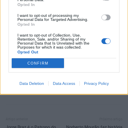
Opted In
O Desportivo Transmontano felicita o FC Porto por esta época de
I want to opt-out of processing my
excelência e destaca, com particular orgulho, o contributo dos
Personal Data for Targeted Advertising.
Opted In
jogadores transmontanos, verdadeiros embaixadores da região,
que continuam a elevar o nome de Trás-os-Montes no panorama
I want to opt-out of Collection, Use,
Retention, Sale, and/or Sharing of my
desportivo nacional.
Personal Data that Is Unrelated with the
Purposes for which it was collected.
Opted Out
Foto: DR
CONFIRM
Data Deletion
Data Access
Privacy Policy
Artigo anterior
Próximo artigo
Jorge Braz é o Patrono do
Norberto Mourão faz história