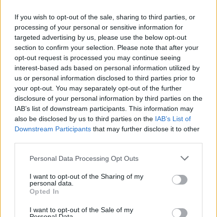
inicio da formação no SC Vila Real, assumiu papel de relevo,
If you wish to opt-out of the sale, sharing to third parties, or
sendo um dos jogadores mais utilizados ao longo da época.
processing of your personal or sensitive information for
Internacional jovem por Portugal, soma já um percurso
targeted advertising by us, please use the below opt-out
section to confirm your selection. Please note that after your
consistente ao serviço das seleções nacionais.
opt-out request is processed you may continue seeing
interest-based ads based on personal information utilized by
A ligação transmontana ao universo portista estende-se ainda à
us or personal information disclosed to third parties prior to
equipa B e à órbita da equipa principal. João Teixeira e Luís
your opt-out. You may separately opt-out of the further
disclosure of your personal information by third parties on the
Gomes, ambos com 20 anos e naturais de Vila Real, são
IAB’s list of downstream participants. This information may
exemplos claros dessa continuidade. Com minutos na Segunda
also be disclosed by us to third parties on the
IAB’s List of
Liga e já chamados à equipa principal, representam o futuro do
Downstream Participants
that may further disclose it to other
clube e do futebol português, tendo recentemente renovado os
third parties.
seus vínculos contratuais.
Personal Data Processing Opt Outs
As palavras do presidente André Villas-Boas refletem a dimensão
I want to opt-out of the Sharing of my
personal data.
da conquista: “É o Ano do Dragão, um feito absolutamente
Opted In
incrível. O FC Porto afirmou-se de forma clara e dominante em
I want to opt-out of the Sale of my
todos os níveis do futebol nacional”.
Personal Data.