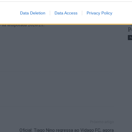
jó, da AF Porto, e conta ainda no currículo com passagens
Data Deletion
Data Access
Privacy Policy
B
mação do Guangdong) e pela Arábia Saudita (Al-Faisaly)
a
ho na temporada 2020/21.
P
F
Próximo artigo
Oficial: Tiago Nino regressa ao Vidago FC, agora