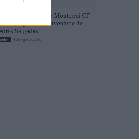
runo Silva reforça o Monterrei CF
pós três épocas no Juventude de
edras Salgadas
4 de Agosto, 2026
utebol