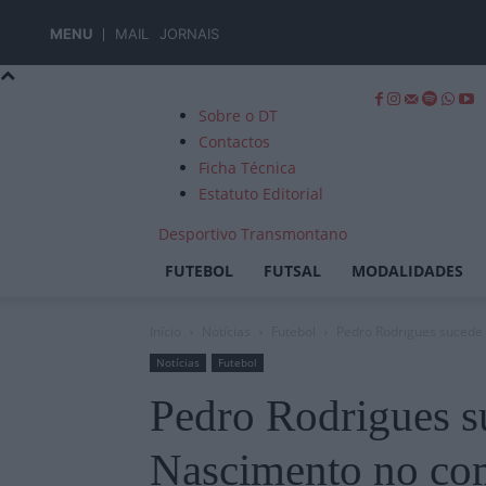
MENU
MAIL
JORNAIS
Sobre o DT
Contactos
Ficha Técnica
Estatuto Editorial
Desportivo Transmontano
FUTEBOL
FUTSAL
MODALIDADES
Início
Notícias
Futebol
Pedro Rodrigues sucede
Notícias
Futebol
Pedro Rodrigues s
Nascimento no co