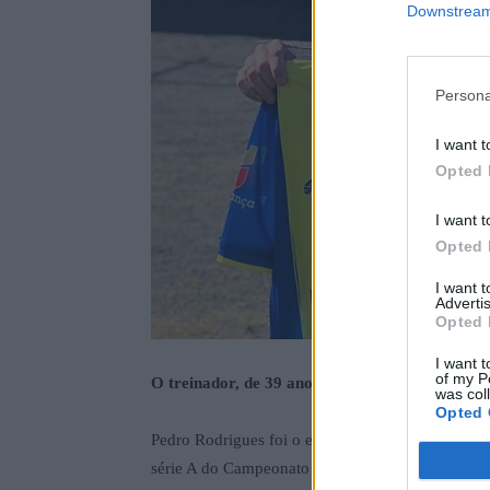
Downstream 
Persona
I want t
Opted 
I want t
Opted 
I want 
Advertis
Opted 
I want t
of my P
O treinador, de 39 anos, começou esta época no
was col
Opted 
Pedro Rodrigues foi o escolhido para suceder a
série A do Campeonato de Portugal.