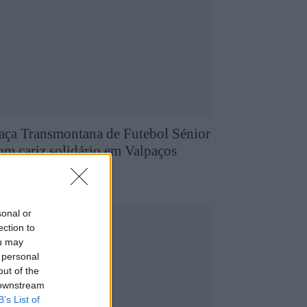
aça Transmontana de Futebol Sénior
om cariz solidário em Valpaços
5 de Agosto, 2026
utebol
sonal or
ection to
ou may
 personal
out of the
 downstream
B’s List of