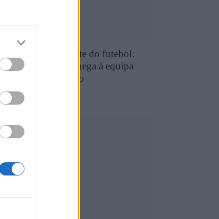
e Favaios para a elite do futebol:
uilherme Chaves chega à equipa
rincipal do FC Porto
5 de Agosto, 2026
utebol