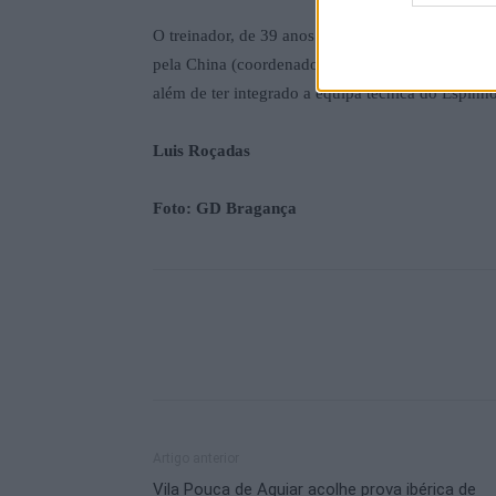
O treinador, de 39 anos de idade, orientava o Gri
pela China (coordenador do departamento de for
além de ter integrado a equipa técnica do Espin
Luis Roçadas
Foto: GD Bragança
Artigo anterior
Vila Pouca de Aguiar acolhe prova ibérica de