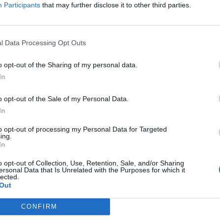
Participants
that may further disclose it to other third parties.
l Data Processing Opt Outs
D
G
o opt-out of the Sharing of my personal data.
In
p
F
o opt-out of the Sale of my Personal Data.
In
to opt-out of processing my Personal Data for Targeted
ing.
In
o opt-out of Collection, Use, Retention, Sale, and/or Sharing
ersonal Data that Is Unrelated with the Purposes for which it
 Grijó, da AF Porto.
lected.
Out
 Rafael Nascimento no comando técnico do GD Bragança da
CONFIRM