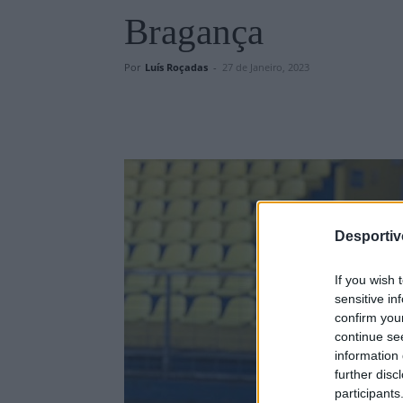
Bragança
Por
Luís Roçadas
-
27 de Janeiro, 2023
Desporti
If you wish 
sensitive in
confirm you
continue se
information 
further disc
participants