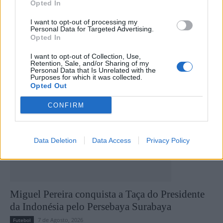
Opted In
universitário
I want to opt-out of processing my
Personal Data for Targeted Advertising.
Opted In
Últimas notícias
I want to opt-out of Collection, Use,
Retention, Sale, and/or Sharing of my
Personal Data that Is Unrelated with the
Purposes for which it was collected.
Opted Out
CONFIRM
Data Deletion
Data Access
Privacy Policy
Miguel Pereira conquista a Taça do Presidente
da Indonésia pelo Persebaya Surabaya
7 de Agosto, 2026
Futebol