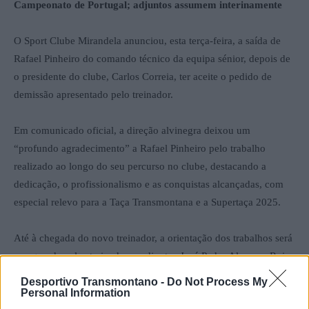
Campeonato de Portugal; adjuntos assumem interinamente
O Sport Clube Mirandela anunciou, esta terça-feira, a saída de
Rafael Pinheiro do comando técnico da equipa sénior, depois de
o presidente do clube, Carlos Correia, ter aceite o pedido de
demissão apresentado pelo treinador.
Em comunicado oficial, a direção alvinegra deixou um
“profundo agradecimento” a Rafael Pinheiro pelo trabalho
realizado ao longo do seu percurso no clube, destacando a
dedicação, o profissionalismo e as conquistas alcançadas, com
especial relevo para a Taça Transmontana e a Supertaça 2025.
Até à chegada do novo treinador, a orientação dos trabalhos será
assegurada pelos treinadores-adjuntos José Pedro Alonso e Rui
Ramos.
Desportivo Transmontano -
Do Not Process My
Personal Information