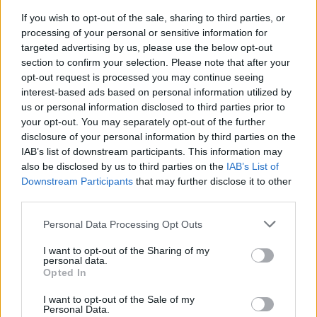
O SC Mirandela ocupa atualmente o oitavo lugar da
If you wish to opt-out of the sale, sharing to third parties, or
classificação, com 22 pontos, e vem de uma derrota caseira
processing of your personal or sensitive information for
frente ao Vilaverdense, por 2-0, em jogo referente à 16.ª jornada
targeted advertising by us, please use the below opt-out
da Serie A do Campeonato de Portugal, disputado no passado
section to confirm your selection. Please note that after your
domingo.
opt-out request is processed you may continue seeing
interest-based ads based on personal information utilized by
us or personal information disclosed to third parties prior to
Foto: SC Mirandela
your opt-out. You may separately opt-out of the further
disclosure of your personal information by third parties on the
IAB’s list of downstream participants. This information may
also be disclosed by us to third parties on the
IAB’s List of
Downstream Participants
that may further disclose it to other
third parties.
Personal Data Processing Opt Outs
I want to opt-out of the Sharing of my
personal data.
Artigo anterior
Próximo artigo
Opted In
Juvenis Femininas do Real
AF Bragança reúne com IPB e
I want to opt-out of the Sale of my
Douro Volei são Campeãs
FADU para reforçar
Personal Data.
Regionais da AVTM
cooperação no desporto