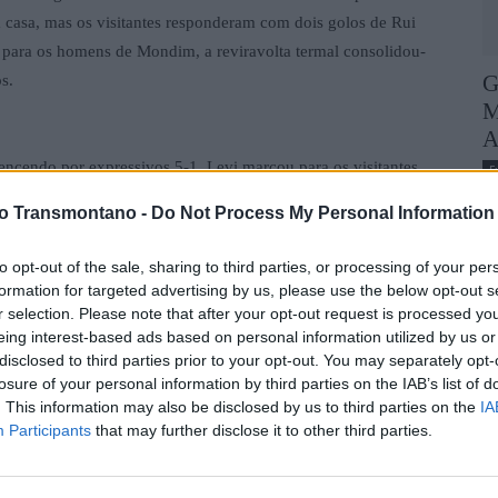
 casa, mas os visitantes responderam com dois golos de Rui
r para os homens de Mondim, a reviravolta termal consolidou-
G
s.
M
A
ncendo por expressivos 5-1. Levi marcou para os visitantes,
F
irado, autor de quatro golos consecutivos. Alex fechou a
vo Transmontano -
Do Not Process My Personal Information
ão local.
to opt-out of the sale, sharing to third parties, or processing of your per
formation for targeted advertising by us, please use the below opt-out s
em Murça por 5-0, num jogo sem grande história. Os golos
r selection. Please note that after your opt-out request is processed y
eing interest-based ads based on personal information utilized by us or
io e João Pinto. A equipa de Flávio Fonseca está a apenas três
disclosed to third parties prior to your opt-out. You may separately opt-
uta pelo título.
losure of your personal information by third parties on the IAB’s list of
. This information may also be disclosed by us to third parties on the
IA
Participants
that may further disclose it to other third parties.
 Hugo bisou, enquanto Carriço e Migalhas também marcaram.
 auto golo de Migalhas.