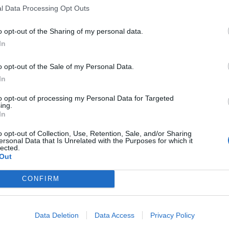
l Data Processing Opt Outs
o opt-out of the Sharing of my personal data.
. Roberto inaugurou o marcador para a equipa da casa, mas
In
o, um infeliz auto golo de Magalhães deu os três pontos ao
o opt-out of the Sale of my Personal Data.
In
to opt-out of processing my Personal Data for Targeted
oso por 4-1. Kevin ainda colocou a equipa da casa na frente,
ing.
olos de Lipinho, um de Dani e outro de Paletes, somando
In
o opt-out of Collection, Use, Retention, Sale, and/or Sharing
ersonal Data that Is Unrelated with the Purposes for which it
lected.
Out
os, por 2-0. Os golos da equipa de Valpaços, conhecida como
CONFIRM
e Betinho, consolidando uma vitória surpreendente.
Data Deletion
Data Access
Privacy Policy
o do Fontelas por 2-0, com golos de Meireles e Igor, ambos