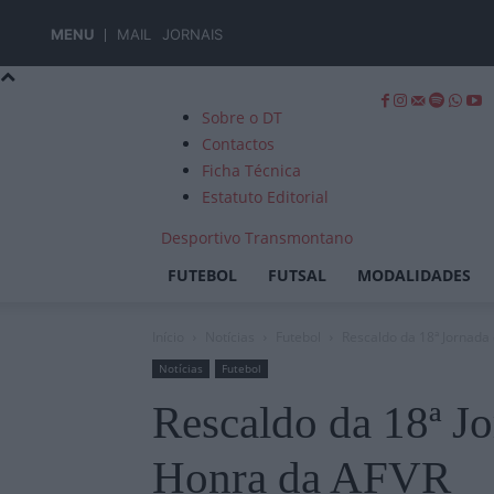
MENU
MAIL
JORNAIS
Sobre o DT
Contactos
Ficha Técnica
Estatuto Editorial
Desportivo Transmontano
FUTEBOL
FUTSAL
MODALIDADES
Início
Notícias
Futebol
Rescaldo da 18ª Jornada
Notícias
Futebol
Rescaldo da 18ª Jo
Honra da AFVR