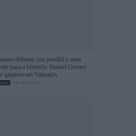
uatro defesas, um penálti e uma
arde para a história: Daniel Gomes
oi gigante em Valpaços
8 de Agosto, 2026
utebol