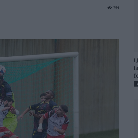
754
Q
t
f
F