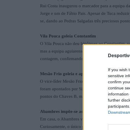
Rui Costa inaugurou o marcador para a equipa da
Jorge e um de Fábio Pais. Apesar de Tuca reduzi
se, dando ao Pedras Salgadas três preciosos ponto
Vila Pouca goleia Constantim
O Vila Pouca não deu hipóteses ao Constantim, ve
mas a equipa aguiarense reagiu com um Aires insp
Desporti
contagem, confirmando a superioridade da formaç
If you wish 
Mesão Frio goleia e aproxima-se da liderança
sensitive in
O vice-líder Mesão Frio venceu categoricamente 
confirm you
continue se
foram apontados por Simão (2), Bittencourt, Márc
information 
pontos do Chaves B, mantendo agora mais viva a l
further disc
participants
Abambres impõe-se ao Sabrosa
Downstream 
Em casa, o Abambres venceu o Sabrosa por 4-1.
Curiosamente, o único golo dos visitantes foi um