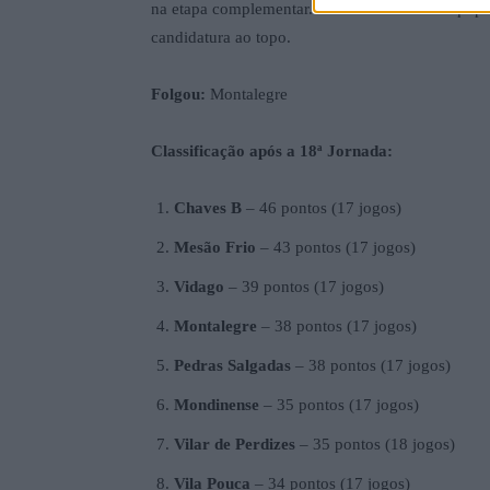
na etapa complementar. O triunfo coloca a equipa
candidatura ao topo.
Folgou:
Montalegre
Classificação após a 18ª Jornada:
Chaves B
– 46 pontos (17 jogos)
Mesão Frio
– 43 pontos (17 jogos)
Vidago
– 39 pontos (17 jogos)
Montalegre
– 38 pontos (17 jogos)
Pedras Salgadas
– 38 pontos (17 jogos)
Mondinense
– 35 pontos (17 jogos)
Vilar de Perdizes
– 35 pontos (18 jogos)
Vila Pouca
– 34 pontos (17 jogos)