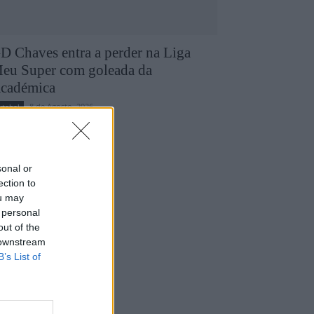
D Chaves entra a perder na Liga
eu Super com goleada da
cadémica
8 de Agosto, 2026
utebol
sonal or
ection to
ou may
 personal
out of the
 downstream
B’s List of