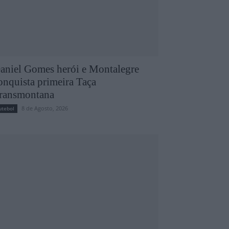
aniel Gomes herói e Montalegre
onquista primeira Taça
ransmontana
8 de Agosto, 2026
utebol