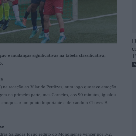
D
c
T
o e mudanças significativas na tabela classificativa,
o.
F
ça
) na receção ao Vilar de Perdizes, num jogo que teve emoção
gem na primeira parte, mas Carneiro, aos 90 minutos, igualou
zes conquistar um ponto importante e deixando o Chaves B
se
ras Salgadas foi ao reduto do Mondinense vencer por 3-2.