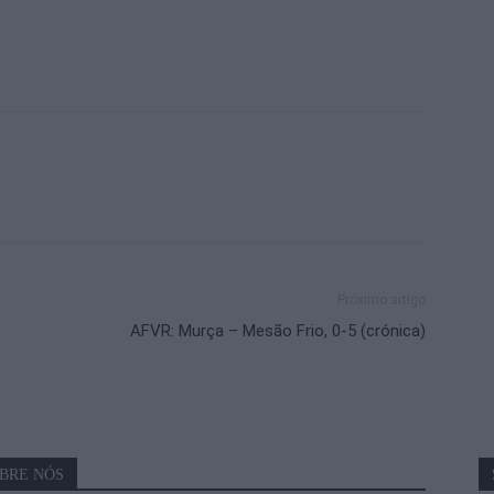
Próximo artigo
AFVR: Murça – Mesão Frio, 0-5 (crónica)
BRE NÓS