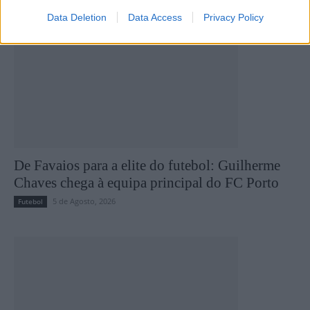
Data Deletion
Data Access
Privacy Policy
De Favaios para a elite do futebol: Guilherme
Chaves chega à equipa principal do FC Porto
5 de Agosto, 2026
Futebol