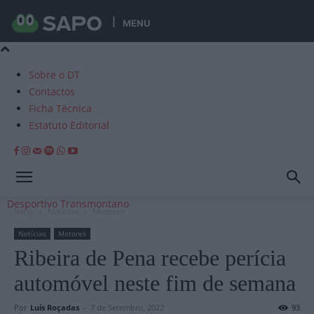
MENU
Sobre o DT
Contactos
Ficha Técnica
Estatuto Editorial
Desportivo Transmontano
Início
Notícias
Motores
Notícias
Motores
Ribeira de Pena recebe perícia
automóvel neste fim de semana
Por
Luís Roçadas
-
7 de Setembro, 2022
93