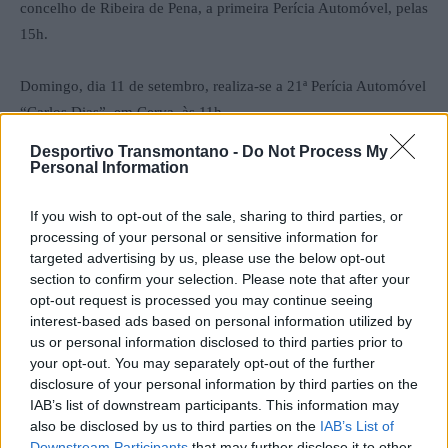
concelho de Ribeira de Pena, a primeira Perícia Automóvel, pelas
15h.
Domingo, dia 11 de setembro, realiza-se a 21ª Perícia Automóvel
“Carlos Dias”, em Cerva, às 11h.
Desportivo Transmontano -
Do Not Process My
Personal Information
If you wish to opt-out of the sale, sharing to third parties, or
processing of your personal or sensitive information for
targeted advertising by us, please use the below opt-out
section to confirm your selection. Please note that after your
opt-out request is processed you may continue seeing
interest-based ads based on personal information utilized by
us or personal information disclosed to third parties prior to
Artigo anterior
Próximo artigo
your opt-out. You may separately opt-out of the further
Taça AFVR: 14 clubes isentos
SC Vila Real: Gonçalo Almeida
disclosure of your personal information by third parties on the
na primeira eliminatória
reforça meio campo
IAB’s list of downstream participants. This information may
also be disclosed by us to third parties on the
IAB’s List of
Downstream Participants
that may further disclose it to other