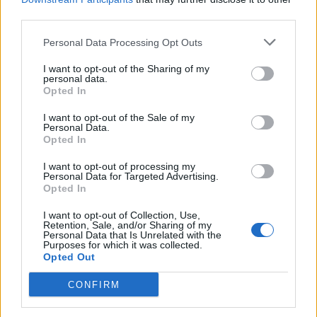
third parties.
Últimas notícias
Personal Data Processing Opt Outs
I want to opt-out of the Sharing of my
personal data.
Opted In
I want to opt-out of the Sale of my
Personal Data.
Opted In
I want to opt-out of processing my
Personal Data for Targeted Advertising.
Opted In
I want to opt-out of Collection, Use,
Retention, Sale, and/or Sharing of my
Taça Transmontana de Futebol Sénior com cariz
Personal Data that Is Unrelated with the
solidário em Valpaços
Purposes for which it was collected.
Opted Out
5 de Agosto, 2026
Futebol
CONFIRM