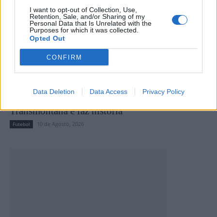
I want to opt-out of Collection, Use,
Retention, Sale, and/or Sharing of my
Personal Data that Is Unrelated with the
Purposes for which it was collected.
Opted Out
CONFIRM
Data Deletion
Data Access
Privacy Policy
CRÓNICA | Montalegre vence Taça
Transmontana e faz história
10 de Agosto, 2026
Futebol