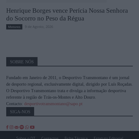
Henrique Borges vence Perícia Nossa Senhora
do Socorro no Peso da Régua
9 de Agosto, 2026
Motores
SOBRE NÓS
Fundado em Janeiro de 2011, o Desportivo Transmontano é um jornal
de desporto regional, exclusivamente digital, dirigido por Luís Roçadas.
O Desportivo Transmontano trata e divulga a informação desportiva
referente à região de Trás-os-Montes e Alto Douro.
Contacto:
desportivotransmontano@sapo.pt
SIGA-NOS
Sobre o DT
Contactos
Ficha Técnica
Estatuto Editorial