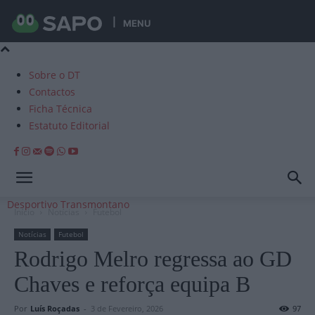
MENU
Sobre o DT
Contactos
Ficha Técnica
Estatuto Editorial
Desportivo Transmontano
Início
Notícias
Futebol
Notícias
Futebol
Rodrigo Melro regressa ao GD
Chaves e reforça equipa B
Por
Luís Roçadas
-
3 de Fevereiro, 2026
97