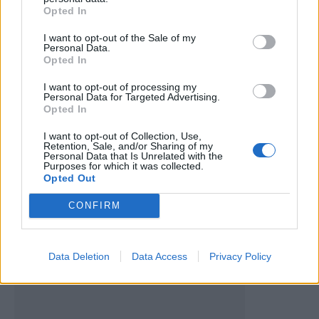
Opted In
I want to opt-out of the Sale of my
Personal Data.
Opted In
Artigo anterior
Próximo artigo
Nuno Gonçalves lidera
AFVR: Juventude de Pedras
I want to opt-out of processing my
renovação profunda no SC
Salgadas reforça-se com
Personal Data for Targeted Advertising.
Vila Real
Tomás Magalhães e Simão
Opted In
Ferreira
I want to opt-out of Collection, Use,
Retention, Sale, and/or Sharing of my
Personal Data that Is Unrelated with the
Purposes for which it was collected.
Últimas notícias
Opted Out
CONFIRM
Data Deletion
Data Access
Privacy Policy