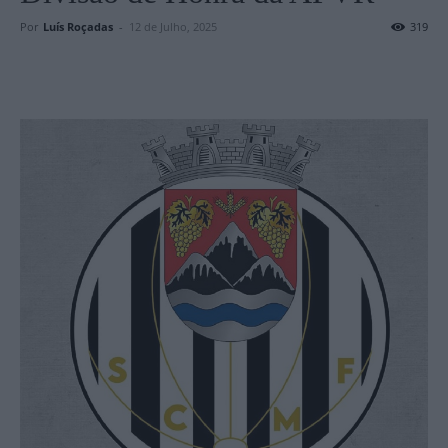
Por
Luís Roçadas
-
12 de Julho, 2025
319