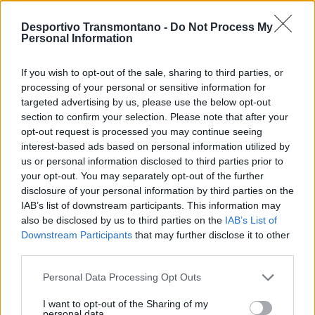
enquanto o ataque mantém Márcio Meireles e Mika.
Desportivo Transmontano -
Do Not Process My
Para reforçar o grupo, o SC Mesão foi buscar Francisco Santos
Personal Information
(ex-Baião) e Fraga (ex-Pedras Salgadas), além de três jovens
If you wish to opt-out of the sale, sharing to third parties, or
promissores que atuavam nos escalões de formação: Rafa (ex-
processing of your personal or sensitive information for
júnior do SC Vila Real), Tomás (ex-júnior do Paços de Ferreira) e
targeted advertising by us, please use the below opt-out
Carlos Jorge (ex-júnior do Mesão Frio).
section to confirm your selection. Please note that after your
opt-out request is processed you may continue seeing
interest-based ads based on personal information utilized by
Com um grupo equilibrado entre experiência e juventude, o
us or personal information disclosed to third parties prior to
clube parte para a nova temporada com ambição de fazer uma
your opt-out. You may separately opt-out of the further
campanha sólida e competitiva na principal divisão da AFVR,
disclosure of your personal information by third parties on the
sob o comando de Flávio Fonseca, que continua no leme técnico
IAB’s list of downstream participants. This information may
da equipa.
also be disclosed by us to third parties on the
IAB’s List of
Downstream Participants
that may further disclose it to other
third parties.
Personal Data Processing Opt Outs
I want to opt-out of the Sharing of my
personal data.