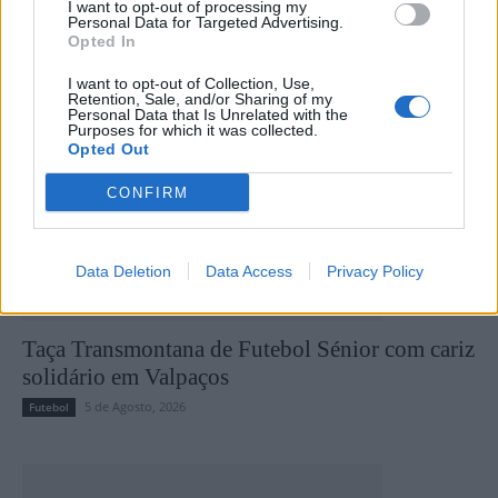
I want to opt-out of processing my
Últimas notícias
Personal Data for Targeted Advertising.
Opted In
I want to opt-out of Collection, Use,
Retention, Sale, and/or Sharing of my
Personal Data that Is Unrelated with the
Purposes for which it was collected.
Opted Out
CONFIRM
Data Deletion
Data Access
Privacy Policy
Taça Transmontana de Futebol Sénior com cariz
solidário em Valpaços
5 de Agosto, 2026
Futebol