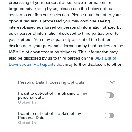
processing of your personal or sensitive information for
Municipal, envolvendo várias gerações de atletas, incluindo
targeted advertising by us, please use the below opt-out
section to confirm your selection. Please note that after your
antigos campeões das épocas de 1984/85 e 1992/93. A
opt-out request is processed you may continue seeing
celebração dos 80 anos foi um tributo ao percurso de dedicação
interest-based ads based on personal information utilized by
e paixão do SCMF na vida desportiva e social de Mesão Frio.
us or personal information disclosed to third parties prior to
your opt-out. You may separately opt-out of the further
disclosure of your personal information by third parties on the
IAB’s list of downstream participants. This information may
also be disclosed by us to third parties on the
IAB’s List of
Downstream Participants
that may further disclose it to other
third parties.
Personal Data Processing Opt Outs
I want to opt-out of the Sharing of my
Artigo anterior
Próximo artigo
personal data.
Opted In
Reguense Andreia Gonçalves
Filipe Marques em grande
convocada para a Seleção
plano em Monteblanco com
I want to opt-out of the Sale of my
Nacional de Futsal
vitória e volta mais rápida
Personal Data.
Opted In