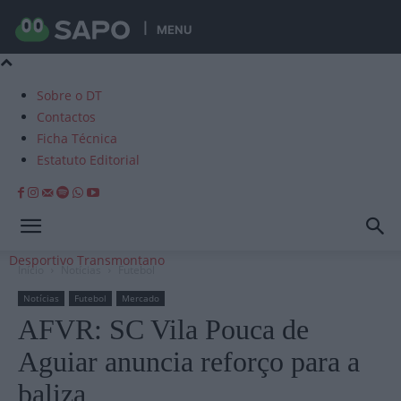
MENU
Sobre o DT
Contactos
Ficha Técnica
Estatuto Editorial
Desportivo Transmontano
Início
Notícias
Futebol
Notícias
Futebol
Mercado
AFVR: SC Vila Pouca de
Aguiar anuncia reforço para a
baliza