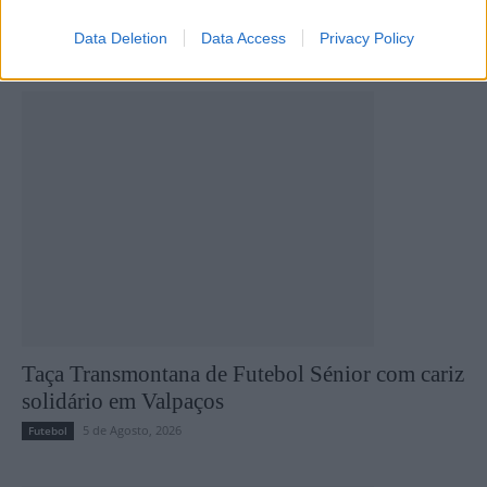
Data Deletion
Data Access
Privacy Policy
Últimas notícias
Taça Transmontana de Futebol Sénior com cariz
solidário em Valpaços
5 de Agosto, 2026
Futebol