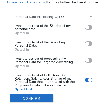
Downstream Participants
that may further disclose it to other
Jogo de apresentação aos sócios:
third parties.
Personal Data Processing Opt Outs
SC Vila Pouca – Pedras Salgadas (03 de setembro)
I want to opt-out of the Sharing of my
personal data.
Filipe Ribeiro
Opted In
I want to opt-out of the Sale of my
Personal Data.
Opted In
I want to opt-out of processing my
Personal Data for Targeted Advertising.
Opted In
I want to opt-out of Collection, Use,
Retention, Sale, and/or Sharing of my
Personal Data that Is Unrelated with the
Artigo anterior
Próximo artigo
Purposes for which it was collected.
Opted Out
AFVR: Vidago anuncia
Pedras Salgadas começou
contratação de Tiago Covas
pré-temporada 2022/23 esta
CONFIRM
segunda-feira