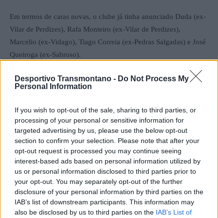
Em termos de caras novas, o clube já tinha anunciado Duda (ex-
Vilar de Perdizes), Rafa Monteiro (ex-Vilar de Perdizes),
Marcelio (ex-Vidago), Tiago Correia (ex-Pedras Salgadas) e José
Queiroga (ex-Sabroso).
Desportivo Transmontano -
Do Not Process My
Jogos de preparação:
Personal Information
Pedras Salgadas – SC Vila Pouca (17 de agosto)
If you wish to opt-out of the sale, sharing to third parties, or
processing of your personal or sensitive information for
SC Vila Pouca – FC Fontelas (20 de agosto)
targeted advertising by us, please use the below opt-out
section to confirm your selection. Please note that after your
opt-out request is processed you may continue seeing
ADC Constantim – SC Vila Pouca (24 de agosto)
interest-based ads based on personal information utilized by
us or personal information disclosed to third parties prior to
SC Vila Pouca – Murça SC (27 de agosto)
your opt-out. You may separately opt-out of the further
disclosure of your personal information by third parties on the
IAB’s list of downstream participants. This information may
SC Vila Pouca – FC Lordelo (31 de agosto)
also be disclosed by us to third parties on the
IAB’s List of