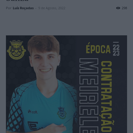
Por
Luís Roçadas
-
9 de Agosto, 2022
298