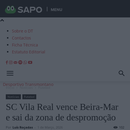
MENU
Sobre o DT
Contactos
Ficha Técnica
Estatuto Editorial
Desportivo Transmontano
Início
Notícias
Futebol
Notícias
Futebol
SC Vila Real vence Beira-Mar
e sai da zona de despromoção
Por
Luís Roçadas
-
1 de Março, 2026
102