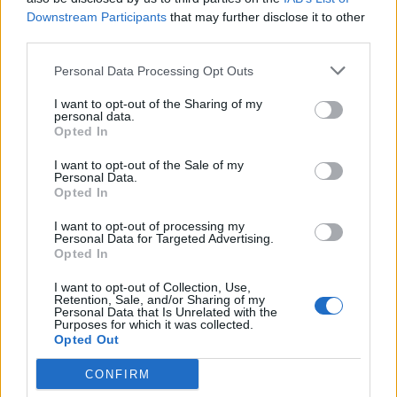
Downstream Participants
that may further disclose it to other
Na próxima jornada, os alvinegros deslocam-se ao terreno do
third parties.
Salgueiros, em mais um encontro importante nas contas da
manutenção.
Personal Data Processing Opt Outs
I want to opt-out of the Sharing of my
Foto: SC Beira Mar
personal data.
Opted In
I want to opt-out of the Sale of my
Personal Data.
Opted In
I want to opt-out of processing my
Personal Data for Targeted Advertising.
Opted In
I want to opt-out of Collection, Use,
Retention, Sale, and/or Sharing of my
Artigo anterior
Próximo artigo
Personal Data that Is Unrelated with the
Purposes for which it was collected.
AFVR: resultados, marcadores
Rebordosa na fase de subida
Opted Out
e classificação dos jogos da
à Liga 3 com selo
23ª jornada da Divisão de
transmontano
CONFIRM
Honra