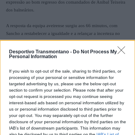
expressão ao bom regresso dos comandados de Anibal Teixeira
dos balneários.
A resposta da equipa aveirense surgiu aos 66 minutos, com
Sancho a restabelecer a igualdade e a relançar a incerteza no
resultado.
Desportivo Transmontano -
Do Not Process My
Personal Information
Quando o empate parecia ganhar força, apareceu Chiquinho, aos
86 minutos, a garantir o triunfo para os alvinegros, fazendo
If you wish to opt-out of the sale, sharing to third parties, or
explodir de alegria os adeptos presentes no Monte da Forca.
processing of your personal or sensitive information for
targeted advertising by us, please use the below opt-out
Com este triunfo — o sexto da temporada — o SC Vila Real sobe
section to confirm your selection. Please note that after your
do 11.º ao 9.º lugar, passando a somar 24 pontos e assumindo-se
opt-out request is processed you may continue seeing
interest-based ads based on personal information utilized by
como a primeira equipa acima da linha de despromoção.
us or personal information disclosed to third parties prior to
your opt-out. You may separately opt-out of the further
Uma vitória que pode revelar-se decisiva em termos anímicos e
disclosure of your personal information by third parties on the
classificativos, numa fase crucial da temporada.
IAB’s list of downstream participants. This information may
also be disclosed by us to third parties on the
IAB’s List of