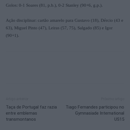
Golos: 0-1 Soares (81, p.b.), 0-2 Stanley (90+6, g.p.).
Ação disciplinar: cartão amarelo para Gustavo (18), Dércio (43 e
63), Miguel Pinto (47), Leiras (57, 75), Salgado (85) e Igor
(90+1).
Artigo anterior
Próximo artigo
Taça de Portugal faz razia
Tiago Fernandes participou no
entre emblemas
Gymnasiade International
transmontanos
US15