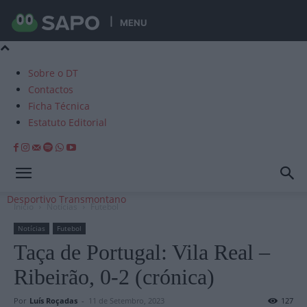
MENU
Sobre o DT
Contactos
Ficha Técnica
Estatuto Editorial
Desportivo Transmontano
Início
Notícias
Futebol
Notícias
Futebol
Taça de Portugal: Vila Real –
Ribeirão, 0-2 (crónica)
Por
Luís Roçadas
-
11 de Setembro, 2023
127