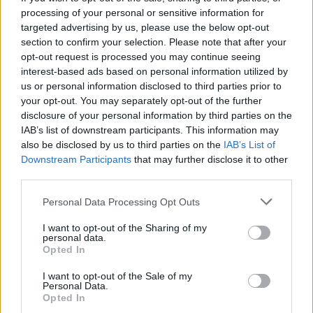
processing of your personal or sensitive information for
O 2º golo dos visitantes surge no último lance do jogo: jogada de
targeted advertising by us, please use the below opt-out
contra-ataque, Evaristus isola-se com Nuno Silva, dribla o
section to confirm your selection. Please note that after your
opt-out request is processed you may continue seeing
guardião e é derrubado. Penálti indiscutível, que foi convertido
interest-based ads based on personal information utilized by
com sucesso por Stanley (96´).
us or personal information disclosed to third parties prior to
your opt-out. You may separately opt-out of the further
O jogo chegou ao fim, desilusão natural para a formação
disclosure of your personal information by third parties on the
IAB’s list of downstream participants. This information may
vilarealense, que fica pelo caminho na Taça de Portugal. A falta
also be disclosed by us to third parties on the
IAB’s List of
de eficácia é motivo de preocupação, uma vez que já são 5 jogos
Downstream Participants
that may further disclose it to other
sem qualquer golo.
third parties.
Personal Data Processing Opt Outs
O árbitro Miguel Siva foi protagonista, conduziu mal a partida no
aspeto disciplinar, com dualidades de critérios em prejuízo do
I want to opt-out of the Sharing of my
personal data.
Vila Real.
Opted In
Jogo no Campo do Calvário, em Vila Real.
I want to opt-out of the Sale of my
Personal Data.
Opted In
Vila Real – Ribeirão, 0-2
.