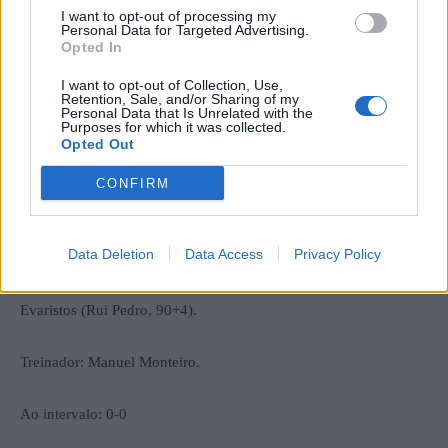
I want to opt-out of processing my
Personal Data for Targeted Advertising.
Opted In
Árbitro: Miguel Silva (AF Aveiro).
I want to opt-out of Collection, Use,
Retention, Sale, and/or Sharing of my
Vila Real: Nuno Silva, Óscar (Tomás, 86), Gustavo, Botelho
Personal Data that Is Unrelated with the
Purposes for which it was collected.
(Simãozinho, 65), Luis Henrique, Soares, Musa, Dércio, Liberal,
Opted Out
Miguel Pinto (Borsatto (70) e Nicolatti (Papi, 70).
CONFIRM
Treinador: Nuno Barbosa.
Data Deletion
Data Access
Privacy Policy
Ribeirão: Heitor, Duarte, Tiago Carvalho, Igor, Coentrão, Leiras,
Salgado, Nelsinho (Diogo, 85), Paul (Tiago Torres, 85), Stanley e
Evaristos (Rui Pedro, 90+4).
Treinador: Manuel Monteiro.
Ao intervalo: 0-0