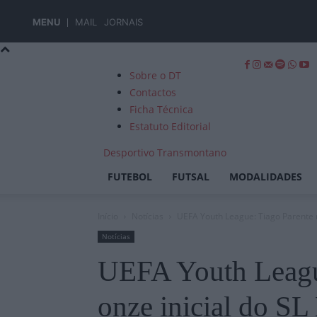
MENU
MAIL
JORNAIS
Sobre o DT
Contactos
Ficha Técnica
Estatuto Editorial
Desportivo Transmontano
FUTEBOL
FUTSAL
MODALIDADES
Início
Notícias
UEFA Youth League: Tiago Parente no
Notícias
UEFA Youth Leagu
onze inicial do SL