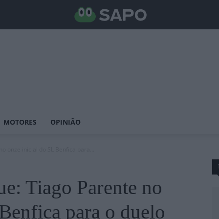
MOTORES
OPINIÃO
 onze inicial do SL Benfica para...
e: Tiago Parente no
 Benfica para o duelo