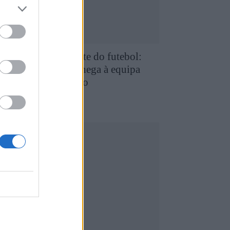
e Favaios para a elite do futebol:
uilherme Chaves chega à equipa
rincipal do FC Porto
5 de Agosto, 2026
utebol