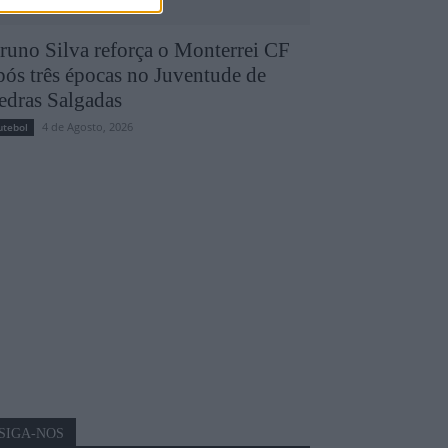
runo Silva reforça o Monterrei CF
pós três épocas no Juventude de
edras Salgadas
4 de Agosto, 2026
utebol
SIGA-NOS