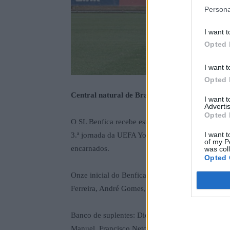
Persona
I want t
Opted 
I want t
Opted 
Central natural de Bragança, entre as opções p
I want 
Advertis
Opted 
O SL Benfica recebe esta terça-feira o Feyenoord
I want t
3.ª jornada da UEFA Youth League. Tiago Parente, 
of my P
encarnados.
was col
Opted 
Onze inicial do Benfica: Arnas, Leandro Santos, 
Ferreira, André Gomes, Gonçalo Moreira, Olívio
Banco de suplentes: Diogo Ferreira, Guilherme Pe
Manuel, Francisco Neto, Eduardo Fernandes e Gus