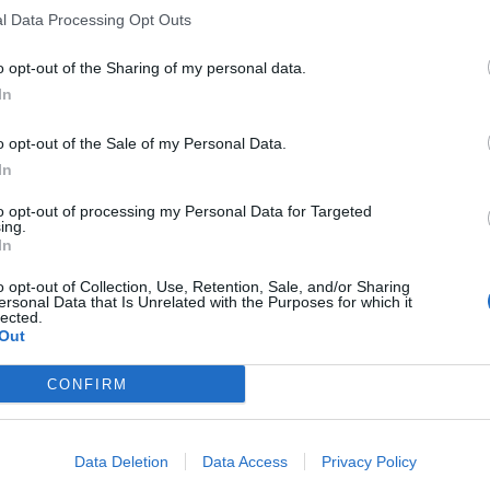
l Data Processing Opt Outs
o opt-out of the Sharing of my personal data.
In
D
o opt-out of the Sale of my Personal Data.
G
In
p
ara o duelo diante dos neerlandeses
F
to opt-out of processing my Personal Data for Targeted
ing.
In
 pelas 11h00, no Benfica Campus, em duelo a contar para a
o opt-out of Collection, Use, Retention, Sale, and/or Sharing
futebolista natural de Bragança, integra o onze inicial dos
ersonal Data that Is Unrelated with the Purposes for which it
lected.
Out
Gonçalo Oliveira, João Fonseca, Tiago Parente, Martim
CONFIRM
 Tomé, João Rego e Gustavo Varela.
ixoto, Guilherme Gaspar, Rui Silva, Rafael Quintas, Stevan
Data Deletion
Data Access
Privacy Policy
tavo Ferreira.