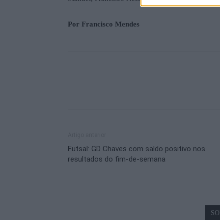
Por Francisco Mendes
Artigo anterior
Futsal: GD Chaves com saldo positivo nos
resultados do fim-de-semana
SO