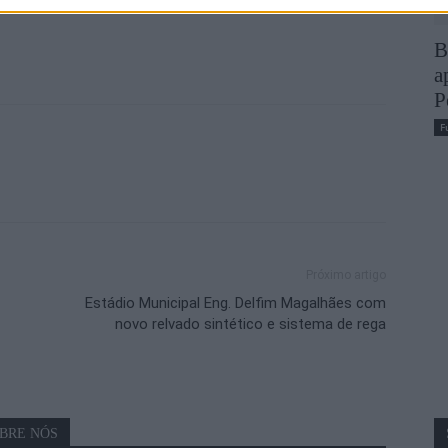
B
a
P
F
Próximo artigo
Estádio Municipal Eng. Delfim Magalhães com
novo relvado sintético e sistema de rega
BRE NÓS