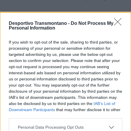
Detentor da Licença UEFA Pro, o treinador de 48 anos é
conhecido pela intensidade, organização e por uma filosofia de
Desportivo Transmontano -
Do Not Process My
Personal Information
trabalho moderna, características valorizadas pelo emblema
cearense, que procura iniciar um novo ciclo competitivo.
If you wish to opt-out of the sale, sharing to third parties, or
processing of your personal or sensitive information for
“O Ferrão inicia um novo ciclo — e contamos com a força da
targeted advertising by us, please use the below opt-out
nossa torcida para transformar este momento em um marco da
section to confirm your selection. Please note that after your
opt-out request is processed you may continue seeing
temporada. Bem-vindo ao Tubarão da Barra, Mister Nuno
interest-based ads based on personal information utilized by
Pereira”, concluiu o clube na nota oficial.
us or personal information disclosed to third parties prior to
your opt-out. You may separately opt-out of the further
Com esta aposta, o Ferroviário SAF pretende reforçar a
disclosure of your personal information by third parties on the
identidade do projeto e acelerar a recuperação desportiva,
IAB’s list of downstream participants. This information may
also be disclosed by us to third parties on the
IAB’s List of
confiando que o técnico vila-realense traga novos métodos e
Downstream Participants
that may further disclose it to other
ambição ao histórico clube brasileiro.
third parties.
Personal Data Processing Opt Outs
Foto: DR