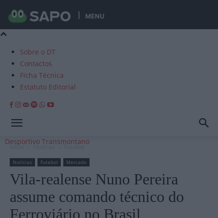
MENU
Sobre o DT
Contactos
Ficha Técnica
Estatuto Editorial
Desportivo Transmontano
Início
Notícias
Futebol
Notícias
Futebol
Mercado
Vila-realense Nuno Pereira
assume comando técnico do
Ferroviário no Brasil