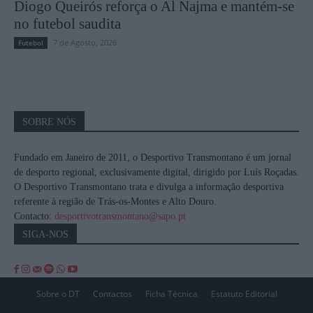
Diogo Queirós reforça o Al Najma e mantém-se
no futebol saudita
7 de Agosto, 2026
Futebol
SOBRE NÓS
Fundado em Janeiro de 2011, o Desportivo Transmontano é um jornal
de desporto regional, exclusivamente digital, dirigido por Luís Roçadas.
O Desportivo Transmontano trata e divulga a informação desportiva
referente à região de Trás-os-Montes e Alto Douro.
Contacto:
desportivotransmontano@sapo.pt
SIGA-NOS
Sobre o DT
Contactos
Ficha Técnica
Estatuto Editorial