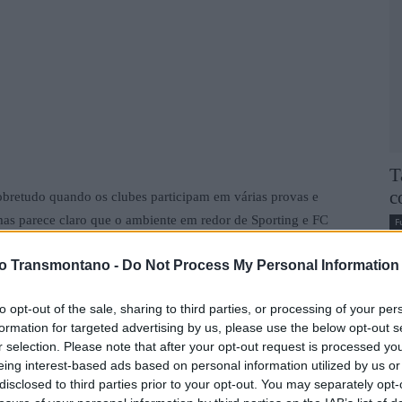
T
c
 sobretudo quando os clubes participam em várias provas e
mas parece claro que o ambiente em redor de Sporting e FC
F
vo Transmontano -
Do Not Process My Personal Information
erou fantasmas do passado e tornou a situação no campeonato
to opt-out of the sale, sharing to third parties, or processing of your per
 está agora a 11 pontos do Benfica e nem o duplo triunfo na
formation for targeted advertising by us, please use the below opt-out s
 e Tottenham, ajuda a amenizar a pobre campanha interna. O
r selection. Please note that after your opt-out request is processed y
ez maia longe da liderança e também do 2º lugar, que dá acesso
eing interest-based ads based on personal information utilized by us or
 margem de erro é cada vez mais reduzida e a pressão maior.
disclosed to third parties prior to your opt-out. You may separately opt-