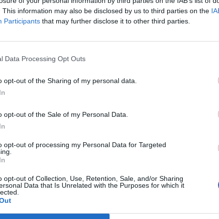
losure of your personal information by third parties on the IAB’s list of
. This information may also be disclosed by us to third parties on the
IA
nca tinha derrotado os verde e brancos, está a realizar mais
Participants
that may further disclose it to other third parties.
sa, Gustavo Sauer, Nathan, Porozo ou Hamache.
D
inada pelos verdes e brancos, o bis de Bruno Lourenço fez
l Data Processing Opt Outs
G
e um Sporting cada vez mais ansioso e errático no
p
o ao desaire, mas elementos como Francisco Trincão, Pedro
o opt-out of the Sharing of my personal data.
io também estiveram mais longe do rendimento habitual.
F
In
o opt-out of the Sale of my Personal Data.
m casa, frente ao Club Brugge para a Liga dos Campeões,
In
a até se adiantou no marcador, por intermédio de Tiago
nalty perto do fim permitiu a Taremi levar um ponto desta
to opt-out of processing my Personal Data for Targeted
ing.
In
o opt-out of Collection, Use, Retention, Sale, and/or Sharing
fica, os dragões ficaram a 5, sendo que exibicionalmente até
ersonal Data that Is Unrelated with the Purposes for which it
lected.
as de Fábio Vieira e Vitinha, é notória a quebra da equipa a
Out
rque Evanilson ou Pepê estão longe do nível esperado e a
em contado, chegou muito recentemente à Invita.