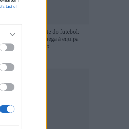
 downstream
B’s List of
e Favaios para a elite do futebol:
uilherme Chaves chega à equipa
rincipal do FC Porto
5 de Agosto, 2026
utebol