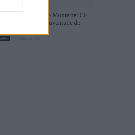
runo Silva reforça o Monterrei CF
pós três épocas no Juventude de
edras Salgadas
4 de Agosto, 2026
utebol