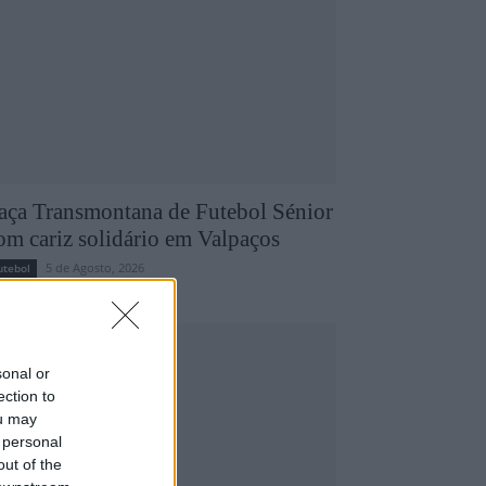
aça Transmontana de Futebol Sénior
om cariz solidário em Valpaços
5 de Agosto, 2026
utebol
sonal or
ection to
ou may
 personal
out of the