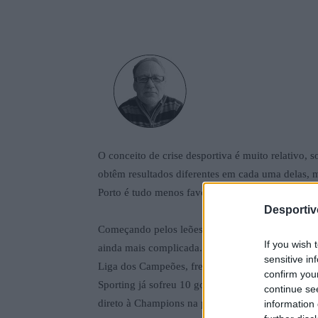
O conceito de crise desportiva é muito relativo,
obtêm resultados diferentes em cada uma delas, 
Porto é tudo menos favorável nesta altura.
Desporti
Começando pelos leões a derrota no Bessa recup
If you wish 
ainda mais complicada. A turma de Rúben Amorim
sensitive in
Liga dos Campeões, frente a Eintracht Frankfurt
confirm you
Sporting já sofreu 10 golos na Liga, está cada v
continue se
direto à Champions na próxima época, pelo que a
information 