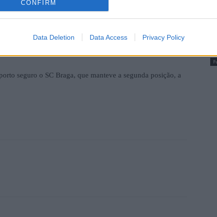
CONFIRM
B
 já uma vantagem muito confortável sobre os rivais. As
a
 casa o Marítimo, sendo que a nível europeu também têm
Data Deletion
Data Access
Privacy Policy
P
 rondas inaugurais da prova milionária.
F
porto seguro o SC Braga, que manteve a segunda posição, a