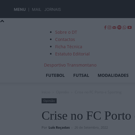
MENU
MAIL
JORNAIS
Sobre o DT
Contactos
Ficha Técnica
Estatuto Editorial
Desportivo Transmontano
FUTEBOL
FUTSAL
MODALIDADES
Início
Opinião
Crise no FC Porto e Sporting
Opinião
Crise no FC Porto 
Por
Luís Roçadas
-
26 de Setembro, 2022