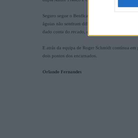
Seguro segue o Benfica, que só sabe vencer e tem
águias não sentiram dificuldades para vencer em
dado conta do recado, com dois triunfos nas duas
E atrás da equipa de Roger Schmidt contínua em 
dois pontos dos encarnados.
Orlando Fernandes