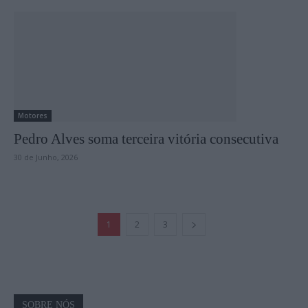
Motores
Pedro Alves soma terceira vitória consecutiva
30 de Junho, 2026
1
2
3
SOBRE NÓS