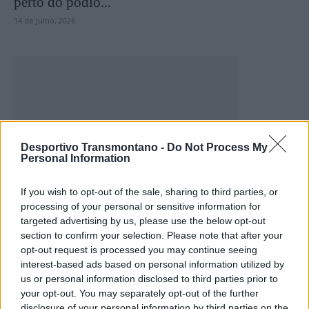
perto do pódio...
14 de Julho, 2026
Desportivo Transmontano -
Do Not Process My
Personal Information
Motores
Filipe Marques domina Corrida 1 do Desafio
If you wish to opt-out of the sale, sharing to third parties, or
ANPAC no 55.º Circuito...
processing of your personal or sensitive information for
14 de Julho, 2026
targeted advertising by us, please use the below opt-out
section to confirm your selection. Please note that after your
opt-out request is processed you may continue seeing
interest-based ads based on personal information utilized by
us or personal information disclosed to third parties prior to
your opt-out. You may separately opt-out of the further
disclosure of your personal information by third parties on the