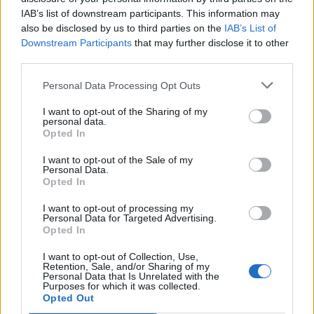
IAB’s list of downstream participants. This information may
also be disclosed by us to third parties on the
IAB’s List of
Downstream Participants
that may further disclose it to other
Motores
third parties.
Vila Real: Treinos-Livres confirmam
Personal Data Processing Opt Outs
competitividade nos Supercars
10 de Julho, 2026
I want to opt-out of the Sharing of my
personal data.
Opted In
I want to opt-out of the Sale of my
Personal Data.
Opted In
I want to opt-out of processing my
Personal Data for Targeted Advertising.
Opted In
Motores
I want to opt-out of Collection, Use,
Retention, Sale, and/or Sharing of my
Supercars Endurance regressa a Vila Real com
Personal Data that Is Unrelated with the
Purposes for which it was collected.
25 carros e espetáculo...
Opted Out
7 de Julho, 2026