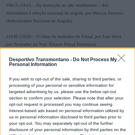
10h15-11h15 – Da formação ao alto rendimento – dos
Afonsinhos à seleção nacional de angola, por Marcos Antunes
(Selecionador Nacional de Angola).
11h30-12h30 – O olhar do treinador de Futsal, por Luís Silva
(ex-Treinador do Nun´Álvares Futsal Feminino).
Desportivo Transmontano -
Do Not Process My
12h30-13h30 – Desenvolvimento de um Plano de Jogo, por
Personal Information
Damon Shaw (Ex-Selecionador das Ilhas Salomão).
14:30h – 15:30h – Gestão e metodologia do treino de guarda-
If you wish to opt-out of the sale, sharing to third parties, or
redes, por José Carlos Silva (Treinador de Guarda-redes Módicus
processing of your personal or sensitive information for
Futsal).
targeted advertising by us, please use the below opt-out
section to confirm your selection. Please note that after your
opt-out request is processed you may continue seeing
Houve ainda tempo para apresentação do software de apoio aos
interest-based ads based on personal information utilized by
clubes e treinadores, por Gil Guilherme da empresa em jogo.pt.
us or personal information disclosed to third parties prior to
your opt-out. You may separately opt-out of the further
disclosure of your personal information by third parties on the
As tertúlias subordinadas aos temas referenciados tiveram uma