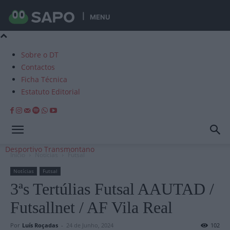
MENU
Sobre o DT
Contactos
Ficha Técnica
Estatuto Editorial
Desportivo Transmontano
Início
Notícias
Futsal
Notícias
Futsal
3ªs Tertúlias Futsal AAUTAD /
Futsallnet / AF Vila Real
Por
Luís Roçadas
-
24 de Junho, 2024
102