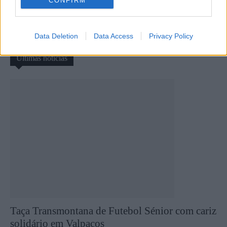
CONFIRM
oficializado como novo
andamento na 9ª Rampa de
treinador da ADC
Santa Marta
Constantim/Golenergy
Data Deletion
Data Access
Privacy Policy
Últimas notícias
Taça Transmontana de Futebol Sénior com cariz
solidário em Valpaços