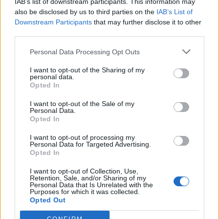
IAB’s list of downstream participants. This information may
componente teórica seguida de debate com cada um dos
also be disclosed by us to third parties on the
IAB’s List of
oradores.
Downstream Participants
that may further disclose it to other
third parties.
Por último e não menos importante agradecer aos
Personal Data Processing Opt Outs
patrocinadores: Kipsta Futsal Decathlon, emjogo.pt e Pastelaria
Doce Fresco.
I want to opt-out of the Sharing of my
personal data.
Opted In
I want to opt-out of the Sale of my
Personal Data.
Opted In
I want to opt-out of processing my
Personal Data for Targeted Advertising.
Opted In
I want to opt-out of Collection, Use,
Retention, Sale, and/or Sharing of my
Personal Data that Is Unrelated with the
Purposes for which it was collected.
Artigo anterior
Próximo artigo
Opted Out
Futsal: Silvino Florindo
Andreia Fonseca com bom