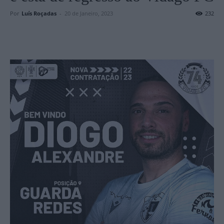
Por
Luís Roçadas
-
20 de Janeiro, 2023
232