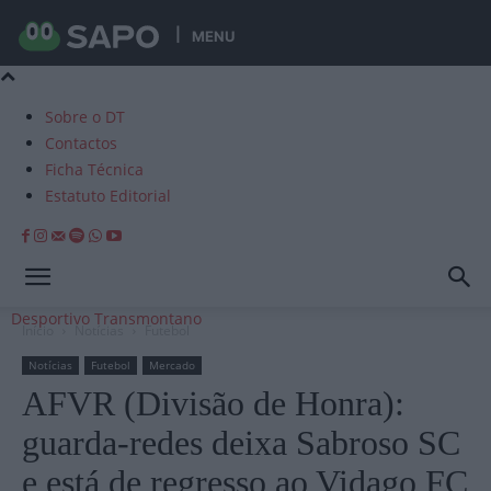
MENU
Sobre o DT
Contactos
Ficha Técnica
Estatuto Editorial
Desportivo Transmontano
Início
Notícias
Futebol
Notícias
Futebol
Mercado
AFVR (Divisão de Honra):
guarda-redes deixa Sabroso SC
e está de regresso ao Vidago FC