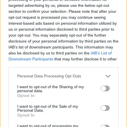
mútuo acordo e vai ter de lutar pela titularidade com os outros
targeted advertising by us, please use the below opt-out
dois guarda-redes do plantel, Diogo Lopes e Diogo Tavares.
section to confirm your selection. Please note that after your
opt-out request is processed you may continue seeing
Luis Roçadas
interest-based ads based on personal information utilized by
us or personal information disclosed to third parties prior to
your opt-out. You may separately opt-out of the further
disclosure of your personal information by third parties on the
IAB’s list of downstream participants. This information may
also be disclosed by us to third parties on the
IAB’s List of
Downstream Participants
that may further disclose it to other
third parties.
Personal Data Processing Opt Outs
Artigo anterior
Próximo artigo
I want to opt-out of the Sharing of my
personal data.
Campeonato de Portugal: Vilar
Taça AFVR: os árbitros da
Opted In
de Perdizes anuncia dois
terceira eliminatória
reforços
I want to opt-out of the Sale of my
Personal Data.
Opted In
Últimas notícias
I want to opt-out of processing my