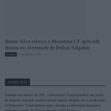
Bruno Silva reforça o Monterrei CF após três
épocas no Juventude de Pedras Salgadas
4 de Agosto, 2026
Futebol
SOBRE NÓS
Fundado em Janeiro de 2011, o Desportivo Transmontano é um jornal
de desporto regional, exclusivamente digital, dirigido por Luís Roçadas.
O Desportivo Transmontano trata e divulga a informação desportiva
referente à região de Trás-os-Montes e Alto Douro.