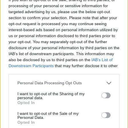
processing of your personal or sensitive information for
António Pinheiro DNF
targeted advertising by us, please use the below opt-out
Tomás Lopes DNF
section to confirm your selection. Please note that after your
opt-out request is processed you may continue seeing
Sub19
interest-based ads based on personal information utilized by
us or personal information disclosed to third parties prior to
Daniel Silva -23.º classificado
your opt-out. You may separately opt-out of the further
disclosure of your personal information by third parties on the
IAB’s list of downstream participants. This information may
also be disclosed by us to third parties on the
IAB’s List of
Downstream Participants
that may further disclose it to other
third parties.
Personal Data Processing Opt Outs
I want to opt-out of the Sharing of my
personal data.
Artigo anterior
Próximo artigo
Opted In
SC Vila Real entra com o pé
Quim “Peito de Aço” volta à
esquerdo no Campeonato de
formação do SC Vila Real
I want to opt-out of the Sale of my
Personal Data.
Portugal
Opted In