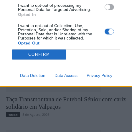
I want to opt-out of processing my
Personal Data for Targeted Advertising.
Últimas notícias
Opted In
I want to opt-out of Collection, Use,
Retention, Sale, and/or Sharing of my
Personal Data that Is Unrelated with the
Purposes for which it was collected.
Opted Out
CONFIRM
Data Deletion
Data Access
Privacy Policy
Taça Transmontana de Futebol Sénior com cariz
solidário em Valpaços
5 de Agosto, 2026
Futebol