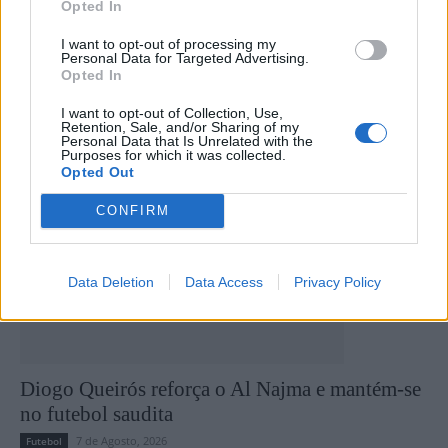
Opted In
Portimonense
I want to opt-out of processing my
Personal Data for Targeted Advertising.
Opted In
Últimas notícias
I want to opt-out of Collection, Use,
Retention, Sale, and/or Sharing of my
Personal Data that Is Unrelated with the
Purposes for which it was collected.
Opted Out
CONFIRM
Data Deletion
Data Access
Privacy Policy
Diogo Queirós reforça o Al Najma e mantém-se
no futebol saudita
7 de Agosto, 2026
Futebol