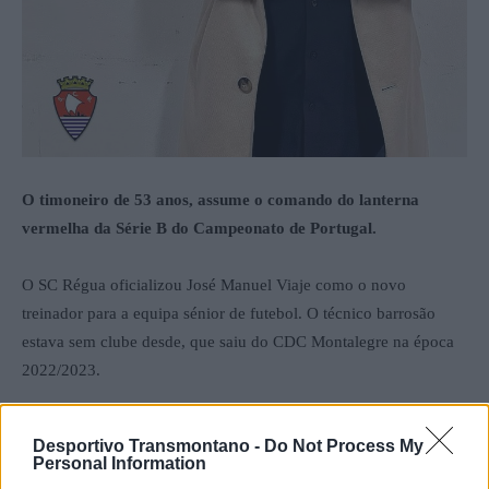
O timoneiro de 53 anos, assume o comando do lanterna
vermelha da Série B do Campeonato de Portugal.
O SC Régua oficializou José Manuel Viaje como o novo
treinador para a equipa sénior de futebol. O técnico barrosão
estava sem clube desde, que saiu do CDC Montalegre na época
2022/2023.
O treinador de 53 anos, sucede a Marco Maleiro no comando do
Desportivo Transmontano -
Do Not Process My
atual último classificado da Série B do Campeonato de Portugal.
Personal Information