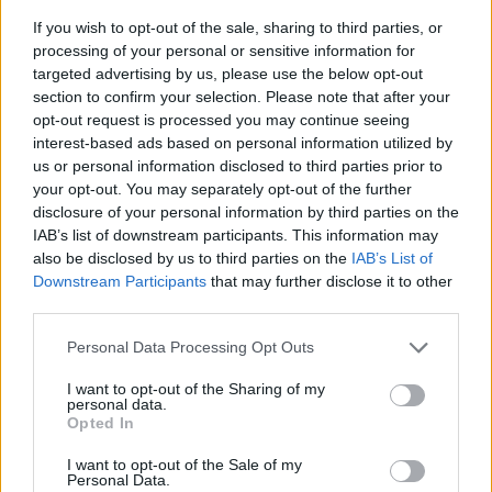
José Manuel Viaje terá o apoio dos adjuntos Fernando Aguiar e
If you wish to opt-out of the sale, sharing to third parties, or
processing of your personal or sensitive information for
Bruno Liberato. André Real será o treinador de guarda-redes.
targeted advertising by us, please use the below opt-out
section to confirm your selection. Please note that after your
A estreia da nova equipa técnica acontecerá no próximo
opt-out request is processed you may continue seeing
domingo (11h), em casa diante do Marítimo B.
interest-based ads based on personal information utilized by
us or personal information disclosed to third parties prior to
your opt-out. You may separately opt-out of the further
Por Francisco Mendes
disclosure of your personal information by third parties on the
IAB’s list of downstream participants. This information may
also be disclosed by us to third parties on the
IAB’s List of
Downstream Participants
that may further disclose it to other
third parties.
Personal Data Processing Opt Outs
I want to opt-out of the Sharing of my
personal data.
Opted In
Artigo anterior
Próximo artigo
I want to opt-out of the Sale of my
Liga 2 Meu Super: Iancu
AFVR: Grilo Alves vai ser o
Personal Data.
Vasilica apita Oliveirense-
novo treinador do Atei