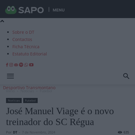
MENU
Sobre o DT
Contactos
Ficha Técnica
Estatuto Editorial
Desportivo Transmontano
Início
Notícias
Futebol
Notícias
Futebol
José Manuel Viage é o novo
treinador do SC Régua
Por
DT
-
7 de Novembro, 2024
635