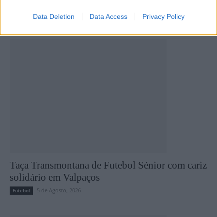
Data Deletion
Data Access
Privacy Policy
Últimas notícias
Taça Transmontana de Futebol Sénior com cariz
solidário em Valpaços
5 de Agosto, 2026
Futebol