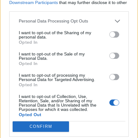
Rio Maior, apontando agora à participação nos Campeonatos de
Downstream Participants
that may further disclose it to other
third parties.
Juvenis e Absolutos de Lisboa de Piscina Curta, que irão ter
lugar em Algés entre 17 e 19 de novembro.
Personal Data Processing Opt Outs
I want to opt-out of the Sharing of my
Luís Pinto
personal data.
Opted In
I want to opt-out of the Sale of my
Personal Data.
Opted In
I want to opt-out of processing my
Personal Data for Targeted Advertising.
Opted In
I want to opt-out of Collection, Use,
Retention, Sale, and/or Sharing of my
Artigo anterior
Próximo artigo
Personal Data that Is Unrelated with the
Rali de Murça disputa-se dias
Futsal feminino: ASM Vila
Purposes for which it was collected.
Opted Out
1 e 2 de dezembro
Marim avança na Taça de
Portugal com ‘hat-trick’ de
CONFIRM
Ana Ladeira