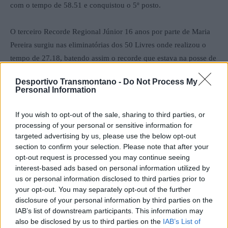
com o tempo de 58.51 e conquistou o 5º posto.
O terceiro Recorde Regional Júnior 16 anos por parte de Maria
Pereira surgiu nas eliminatórias dos 50 Livres onde realizou o
tempo de 27.18, batendo assim o recorde que estava na posse de
Joana Pinto desde 2010, conquistando o 12º lugar e a
Desportivo Transmontano -
Do Not Process My
qualificação para a Final B onde foi 5ª classificada com o tempo
Personal Information
de 27.24.
If you wish to opt-out of the sale, sharing to third parties, or
Nos 100 Mariposa, Maria Pereira foi 15ª nas eliminatórias com o
processing of your personal or sensitive information for
targeted advertising by us, please use the below opt-out
tempo de 1.07.62 e qualificou-se para a Final B onde foi 4ª
section to confirm your selection. Please note that after your
classificada com o tempo de 1.06.41. Por fim, nos 200 Livres foi
opt-out request is processed you may continue seeing
19ª classificada com o tempo de 2.10.35.
interest-based ads based on personal information utilized by
us or personal information disclosed to third parties prior to
your opt-out. You may separately opt-out of the further
Esta foi mais uma competição de alto nível por parte da
disclosure of your personal information by third parties on the
nadadora do GCVR, que é demonstrador do excelente trabalho
IAB’s list of downstream participants. This information may
que a atleta continua a realizar no Centro de Alto Rendimento de
also be disclosed by us to third parties on the
IAB’s List of