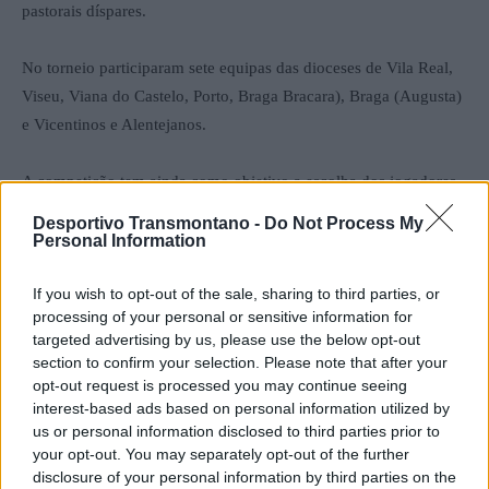
pastorais díspares.
No torneio participaram sete equipas das dioceses de Vila Real,
Viseu, Viana do Castelo, Porto, Braga Bracara), Braga (Augusta)
e Vicentinos e Alentejanos.
A competição tem ainda como objetivo a escolha dos jogadores
que representarão Portugal no torneio de futsal europeu de
Desportivo Transmontano -
Do Not Process My
padres.
Personal Information
If you wish to opt-out of the sale, sharing to third parties, or
Classificação Final
processing of your personal or sensitive information for
targeted advertising by us, please use the below opt-out
1º Vila Real
section to confirm your selection. Please note that after your
opt-out request is processed you may continue seeing
interest-based ads based on personal information utilized by
2º Braga (Bracara)
us or personal information disclosed to third parties prior to
your opt-out. You may separately opt-out of the further
3º Viana do Castelo
disclosure of your personal information by third parties on the