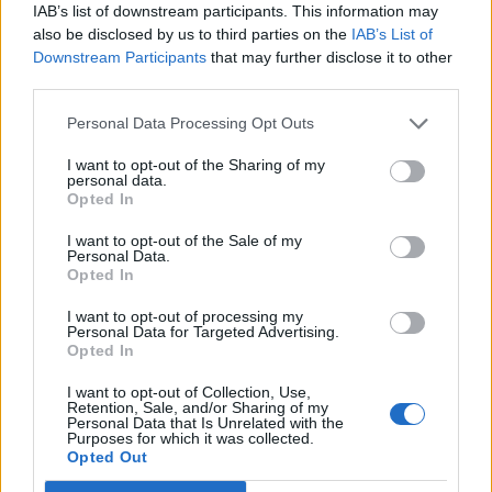
IAB’s list of downstream participants. This information may
4º Porto
also be disclosed by us to third parties on the
IAB’s List of
Downstream Participants
that may further disclose it to other
third parties.
5º Braga (Augusta)
Personal Data Processing Opt Outs
6º Vicentinos e Alentejanos
I want to opt-out of the Sharing of my
personal data.
Opted In
7º Lamego
I want to opt-out of the Sale of my
Personal Data.
Foto: Agência ECCLESIA/LFS
Opted In
I want to opt-out of processing my
Personal Data for Targeted Advertising.
Opted In
I want to opt-out of Collection, Use,
Retention, Sale, and/or Sharing of my
Personal Data that Is Unrelated with the
Purposes for which it was collected.
Opted Out