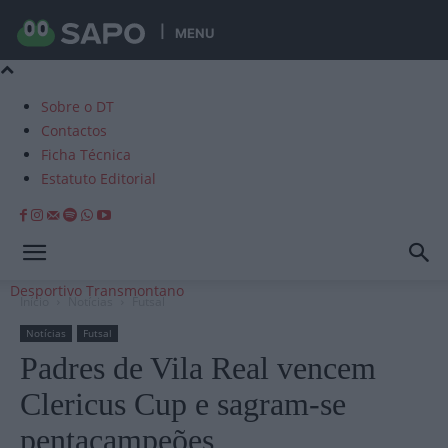
MENU
Sobre o DT
Contactos
Ficha Técnica
Estatuto Editorial
Desportivo Transmontano
Início
Notícias
Futsal
Notícias
Futsal
Padres de Vila Real vencem
Clericus Cup e sagram-se
pentacampeões