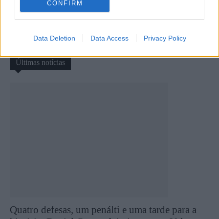
CONFIRM
Artigo anterior
Próximo artigo
Quim “Peito de Aço” o
Hugo Letra recandidata-se às
treinador de guarda-redes
eleições do SC Vila Real
Data Deletion
Data Access
Privacy Policy
Últimas notícias
Quatro defesas, um penálti e uma tarde para a