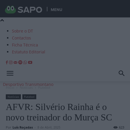
MENU
Sobre o DT
Contactos
Ficha Técnica
Estatuto Editorial
Desportivo Transmontano
Início
Notícias
Futebol
Notícias
Futebol
AFVR: Silvério Rainha é o
novo treinador do Murça SC
Por
Luís Roçadas
-
8 de Abril, 2025
623