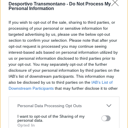
Silvério Rainho conhece bem a realidade do clube e dos
Desportivo Transmontano -
Do Not Process My
Personal Information
jogadores, fator que terá pesado na sua escolha. Já Carlos
Alfredo, figura experiente e respeitada no seio do Murça SC,
If you wish to opt-out of the sale, sharing to third parties, or
assume um papel de maior proximidade com a equipa sénior,
processing of your personal or sensitive information for
reforçando a ligação entre os diferentes escalões do clube.
targeted advertising by us, please use the below opt-out
section to confirm your selection. Please note that after your
A nova equipa técnica inicia funções de imediato, com o
opt-out request is processed you may continue seeing
interest-based ads based on personal information utilized by
objetivo de preparar a próxima jornada da Divisão de Honra e
us or personal information disclosed to third parties prior to
iniciar a recuperação na tabela classificativa.
your opt-out. You may separately opt-out of the further
disclosure of your personal information by third parties on the
Por Luis Roçadas
IAB’s list of downstream participants. This information may
also be disclosed by us to third parties on the
IAB’s List of
Downstream Participants
that may further disclose it to other
third parties.
Personal Data Processing Opt Outs
I want to opt-out of the Sharing of my
personal data.
Opted In