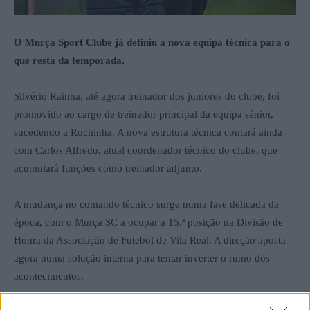
O Murça Sport Clube já definiu a nova equipa técnica para o
que resta da temporada.
Silvério Rainha, até agora treinador dos juniores do clube, foi
promovido ao cargo de treinador principal da equipa sénior,
sucedendo a Rochinha. A nova estrutura técnica contará ainda
com Carlos Alfredo, atual coordenador técnico do clube, que
acumulará funções como treinador adjunto.
A mudança no comando técnico surge numa fase delicada da
época, com o Murça SC a ocupar a 15.ª posição na Divisão de
Honra da Associação de Futebol de Vila Real. A direção aposta
agora numa solução interna para tentar inverter o rumo dos
acontecimentos.