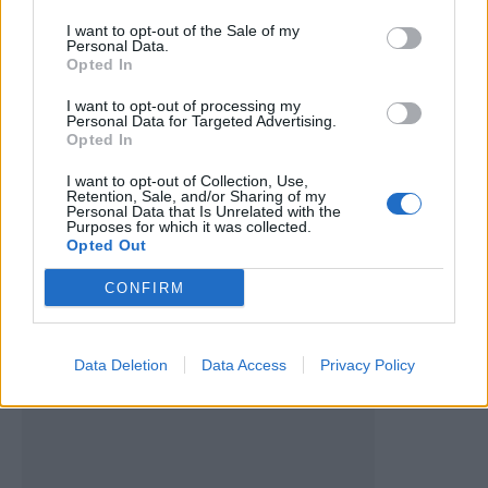
I want to opt-out of the Sale of my
Artigo anterior
Próximo artigo
Personal Data.
Opted In
Ténis de mesa: Club de Vila
SC Mesão Frio celebra 80
Real conquista dois títulos de
anos de paixão pelo futebol e
I want to opt-out of processing my
vice-campeão nacional em
pela comunidade
Personal Data for Targeted Advertising.
Pares Sub-11
Opted In
I want to opt-out of Collection, Use,
Retention, Sale, and/or Sharing of my
Personal Data that Is Unrelated with the
Últimas notícias
Purposes for which it was collected.
Opted Out
CONFIRM
Data Deletion
Data Access
Privacy Policy