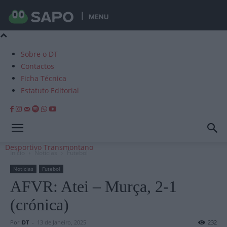
MENU
Sobre o DT
Contactos
Ficha Técnica
Estatuto Editorial
Desportivo Transmontano
Início
Notícias
Futebol
Notícias
Futebol
AFVR: Atei – Murça, 2-1
(crónica)
Por
DT
-
13 de Janeiro, 2025
232