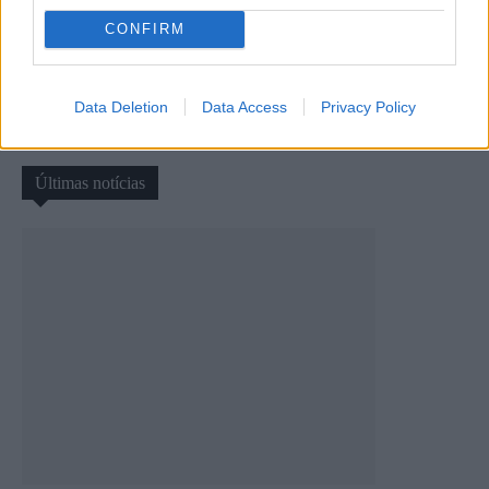
CONFIRM
Artigo anterior
Próximo artigo
AFVR: Montalegre goleou
Justino Ribeiro regressa ao
Fontelas na etapa
GD Cerva 20 anos depois
complementar
Data Deletion
Data Access
Privacy Policy
Últimas notícias