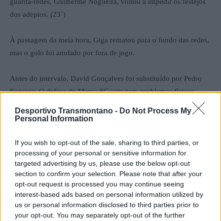
guarda-redes, Guilherme Nogueira, voltou a impedir os festejos
dos adeptos. (23`)
À passagem da meia hora, Giga rematou para o fundo das redes,
mas o golo foi anulado por fora de jogo.
Antes do intervalo, David Gonçalves foi substituído por Pedro
Fonseca. O defesa do Murça SC saiu com problemas físicos.
Desportivo Transmontano -
Do Not Process My
A segunda parte começou da mesma forma que a primeira tinha
Personal Information
terminado – domínio total do Atei. Costuma-se dizer que água
If you wish to opt-out of the sale, sharing to third parties, or
mole em pedra dura tanto bate até que fura, e foi mesmo isso que
processing of your personal or sensitive information for
aconteceu. Depois de várias ocasiões o golo acabou mesmo por
targeted advertising by us, please use the below opt-out
chegar.
section to confirm your selection. Please note that after your
opt-out request is processed you may continue seeing
Aos 46 minutos, o defesa da equipa da casa, Larocha, inaugurou
interest-based ads based on personal information utilized by
us or personal information disclosed to third parties prior to
o marcador. Pouco tempo depois, o avançado Ricardo Teixeira,
your opt-out. You may separately opt-out of the further
ampliou ainda mais a vantagem. (51`)