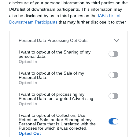
disclosure of your personal information by third parties on the
IAB’s list of downstream participants. This information may
Já perto do apito final, o capitão do Murça SC, Manecas, marcou
also be disclosed by us to third parties on the
IAB’s List of
Downstream Participants
that may further disclose it to other
o golo solitário da sua equipa. (87`)
third parties.
Na próxima jornada, o Atei recebe o Mondinense e o Murça
Personal Data Processing Opt Outs
defronta o UDC Sabrosa.
I want to opt-out of the Sharing of my
personal data.
Opted In
Por Eduarda Rebelo
I want to opt-out of the Sale of my
Personal Data.
Foto: Lau Pachada
Opted In
I want to opt-out of processing my
Personal Data for Targeted Advertising.
Opted In
I want to opt-out of Collection, Use,
Retention, Sale, and/or Sharing of my
Personal Data that Is Unrelated with the
Purposes for which it was collected.
Opted Out