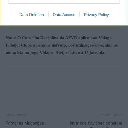
17º Ribeira Pena | 4 JGS | 1 PTS
Data Deletion
Data Access
Privacy Policy
18º Constantim | 4 JGS | 0 PTS
Nota: O Conselho Disciplina da AFVR aplicou ao Vidago
Futebol Clube a pena de derrota, por utilização irregular de
um atleta no jogo Vidago -Atei, relativo à 1ª jornada.
Artigo anterior
Próximo artigo
Primeiras Mudanças
karateca flaviense conquita