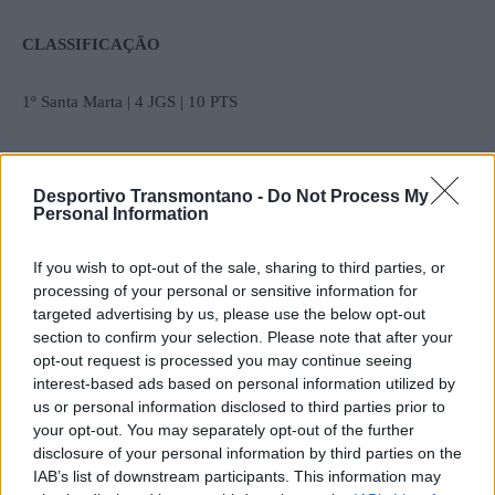
CLASSIFICAÇÃO
1º Santa Marta | 4 JGS | 10 PTS
2º Vila Real | 4 JGS | 10 PTS
Desportivo Transmontano -
Do Not Process My
Personal Information
3º Valpaços | 4 JGS | 9 PTS
If you wish to opt-out of the sale, sharing to third parties, or
4º Abambres | 4 JGS | 9 PTS
processing of your personal or sensitive information for
targeted advertising by us, please use the below opt-out
5º Vidago | 4 JGS | 9 PTS
section to confirm your selection. Please note that after your
opt-out request is processed you may continue seeing
interest-based ads based on personal information utilized by
6º Mondinense | 3 JGS | 7 PTS
us or personal information disclosed to third parties prior to
your opt-out. You may separately opt-out of the further
7º Régua | 3 JGS | 6 PTS
disclosure of your personal information by third parties on the
IAB’s list of downstream participants. This information may