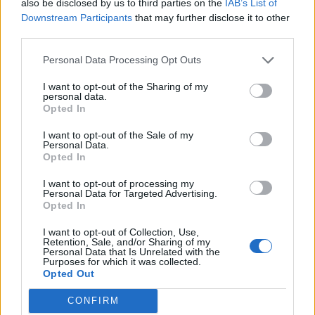
also be disclosed by us to third parties on the
IAB’s List of
8º Vila Pouca | 4 JGS | 6 PTS
Downstream Participants
that may further disclose it to other
third parties.
9º Cerva | 4 JGS | 5 PTS
Personal Data Processing Opt Outs
10º Sabrosa | 4 JGS | 5 PTS
I want to opt-out of the Sharing of my
personal data.
Opted In
11º Fontelas | 4 JGS | 4 PTS
I want to opt-out of the Sale of my
Personal Data.
12º Murça | 3 JGS | 3 PTS
Opted In
I want to opt-out of processing my
13º Mesão Frio | 4 JGS | 3 PTS
Personal Data for Targeted Advertising.
Opted In
14º Lordelo | 4 JGS | 3 PTS
I want to opt-out of Collection, Use,
Retention, Sale, and/or Sharing of my
Personal Data that Is Unrelated with the
Purposes for which it was collected.
15º Atei | 4 JGS | 3 PTS
Opted Out
16º Sabroso | 3 JGS | 2 PTS
CONFIRM