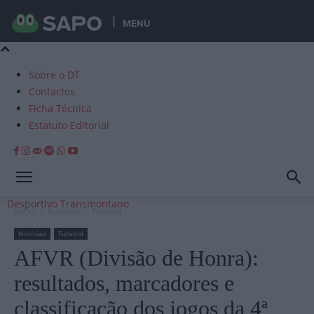
MENU
Sobre o DT
Contactos
Ficha Técnica
Estatuto Editorial
Desportivo Transmontano
Início
Notícias
Futebol
Notícias
Futebol
AFVR (Divisão de Honra):
resultados, marcadores e
classificação dos jogos da 4ª