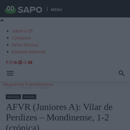
MENU
Sobre o DT
Contactos
Ficha Técnica
Estatuto Editorial
Desportivo Transmontano
Início
Notícias
Futebol
Notícias
Futebol
AFVR (Juniores A): Vilar de
Perdizes – Mondinense, 1-2
(crónica)