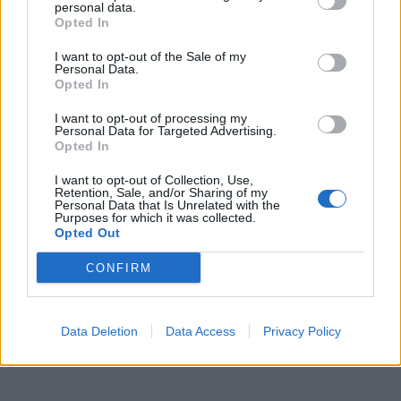
personal data.
Treinador:
Dylan Teixeira
Opted In
I want to opt-out of the Sale of my
Mondinense:
Salvador, Lapeira (Mini 78), Luís, Fraga (Miguel
Personal Data.
83), João Pedro, Pedro Simão ©, Silva (Dani 83), Rafa, Torres,
Opted In
Rodrigo (Pedro Torres 66) e Bernardo.
I want to opt-out of processing my
Personal Data for Targeted Advertising.
Opted In
Treinador:
Zé Rui Moreira
I want to opt-out of Collection, Use,
Retention, Sale, and/or Sharing of my
Golos:
1-0 Rafa Costa (8), 1-1 Rafa (35 pen.), 1-2 Miguel
Personal Data that Is Unrelated with the
Purposes for which it was collected.
(90+2).
Opted Out
CONFIRM
Por Nuno Carvalho
Foto: José Machado
Data Deletion
Data Access
Privacy Policy