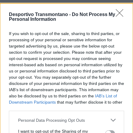
Salvador voltava a defender, desta feita aos 90+12´, e assegurava
a conquista do título para os de Mondim de Basto.
Desportivo Transmontano -
Do Not Process My
Personal Information
Miguel, do Mondinense, foi o homem do jogo. O Vilar de
If you wish to opt-out of the sale, sharing to third parties, or
Perdizes teve mais oportunidades, todavia a equipa forasteira
processing of your personal or sensitive information for
mostrou maior eficácia.
targeted advertising by us, please use the below opt-out
section to confirm your selection. Please note that after your
opt-out request is processed you may continue seeing
Jogo no Estádio Municipal da Lage, em Vilar de Perdizes.
interest-based ads based on personal information utilized by
us or personal information disclosed to third parties prior to
Árbitro:
Ricardo Pinto
your opt-out. You may separately opt-out of the further
disclosure of your personal information by third parties on the
IAB’s list of downstream participants. This information may
Assistentes:
Mauro Henriques e Gonçalo Leite
also be disclosed by us to third parties on the
IAB’s List of
Downstream Participants
that may further disclose it to other
Vilar de Perdizes:
Videira, Tiago Costa, Marracho, Américo, Zé
third parties.
Cabugueira, Luís Paulo, Tó (João Pinto 90+1), Rafa Costa ©,
Personal Data Processing Opt Outs
Ruizinho, Gonçalo (Tiago Pereira 17) e Martim.
I want to opt-out of the Sharing of my