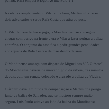
penálti, Rafa empata o jogo. Ao intervalo 1-1.
Na etapa complementar, o Vilar entra bem, Martim ultrapassa
dois adversários e serve Rafa Costa que atira ao poste.
O Vilar tentava fechar o jogo, o Mondinense não conseguia
chegar com perigo na frente e era o Vilar a fazer perigar a baliza
contrária. O conjunto da casa fica a pedir grandes penalidades
após queda de Rafa Costa e de mão dentro da área.
O Mondinense ameaça com disparo de Miguel aos 89´. O “sete”
do Mondinense haveria de marcar o golo da vitória, três minutos
depois, com um remate colocado e cruzado à baliza de Videira.
O árbitro dava 9 minutos de compensação e Martim cria perigo
junto da baliza de Salvador, que se mostrou sempre muito
seguro. Luís Paulo atirava ao lado da baliza do Mondinense.