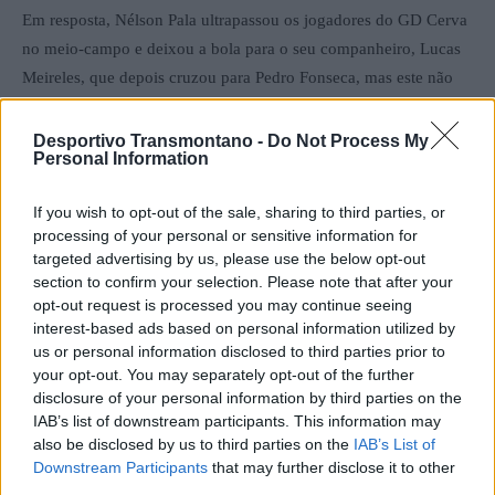
Em resposta, Nélson Pala ultrapassou os jogadores do GD Cerva
no meio-campo e deixou a bola para o seu companheiro, Lucas
Meireles, que depois cruzou para Pedro Fonseca, mas este não
conseguiu aproveitar a boa jogada da sua equipa. (63`)
Desportivo Transmontano -
Do Not Process My
Personal Information
Os últimos minutos do jogo foram muito divididos e a vitória
poderia sorrir a qualquer uma das equipas. Aos 88 minutos, o
If you wish to opt-out of the sale, sharing to third parties, or
defesa dos “murcenses”, Flávio Silva, não conseguiu controlar a
processing of your personal or sensitive information for
bola, e Coelho aproveitou o erro para marcar o golo solitário do
targeted advertising by us, please use the below opt-out
encontro.
section to confirm your selection. Please note that after your
opt-out request is processed you may continue seeing
interest-based ads based on personal information utilized by
Durante os seis minutos de compensação a equipa da casa ainda
us or personal information disclosed to third parties prior to
tentou igualar o placar, mas sem sucesso.
your opt-out. You may separately opt-out of the further
disclosure of your personal information by third parties on the
IAB’s list of downstream participants. This information may
Na próxima jornada, o Murça SC desloca-se até Chaves e o GD
also be disclosed by us to third parties on the
IAB’s List of
Cerva recebe o Mondinense.
Downstream Participants
that may further disclose it to other
third parties.