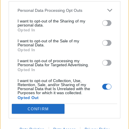
Eduarda Rebelo
Personal Data Processing Opt Outs
Foto: José Machado
I want to opt-out of the Sharing of my
personal data.
Opted In
I want to opt-out of the Sale of my
Personal Data.
Opted In
I want to opt-out of processing my
Personal Data for Targeted Advertising.
Opted In
I want to opt-out of Collection, Use,
Artigo anterior
Próximo artigo
Retention, Sale, and/or Sharing of my
Personal Data that Is Unrelated with the
Mirandelense Paulo Lopes vai
Novo record de participantes
Purposes for which it was collected.
orientar o Al Ahli
na 3.ª edição do Sabrosa Trail
Opted Out
Por Terras de Magalhães
CONFIRM
Últimas notícias