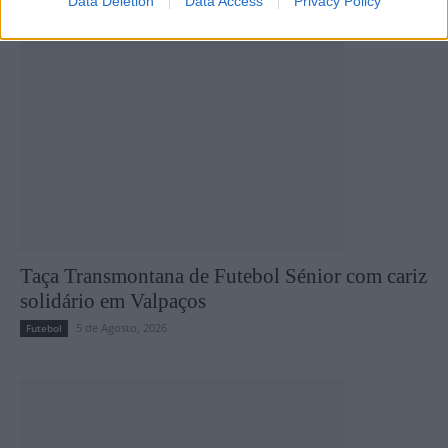
Data Deletion
Data Access
Privacy Policy
Taça Transmontana de Futebol Sénior com cariz
solidário em Valpaços
5 de Agosto, 2026
Futebol