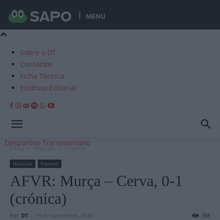
MENU
Sobre o DT
Contactos
Ficha Técnica
Estatuto Editorial
Desportivo Transmontano
Início
Notícias
Futebol
Notícias
Futebol
AFVR: Murça – Cerva, 0-1
(crónica)
Por
DT
-
19 de Novembro, 2024
356