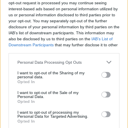
opt-out request is processed you may continue seeing
na pista transmontana.
interest-based ads based on personal information utilized by
us or personal information disclosed to third parties prior to
Vindo da sua primeira vitória absoluta na carreira, António
your opt-out. You may separately opt-out of the further
Rodrigues aparece muito motivado e ciente de que tem
disclosure of your personal information by third parties on the
IAB’s list of downstream participants. This information may
argumentos para vencer. O piloto do SilverCar EF10 da NJ
also be disclosed by us to third parties on the
IAB’s List of
Racing/Lusimed terá uma palavra forte a dizer na contenda, bem
Downstream Participants
that may further disclose it to other
como também acontece com o espanhol César Rodrigues Alonso
third parties.
(Osella PA21 Jrb), a atentar pela competitividade que
Personal Data Processing Opt Outs
demonstrou em anteriores presenças no campeonato.
I want to opt-out of the Sharing of my
personal data.
Também “rasgadinho” vai ser o embate entre os Protótipos B.
Opted In
A questão do triunfo final nesta divisão está já decidida. Nuno
I want to opt-out of the Sale of my
Personal Data.
Guimarães (SilverCar S2) já reclamou o cetro para a NJ Racing e
Opted In
está livre de qualquer pressão para tentar conquistar mais uma
I want to opt-out of processing my
vitória no ano, até porque sabe que também já assegurou o lugar
Personal Data for Targeted Advertising.
Opted In
no degrau mais baixo do pódio absoluto do campeonato.