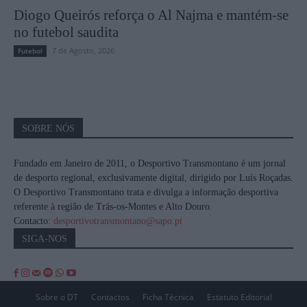
Diogo Queirós reforça o Al Najma e mantém-se
no futebol saudita
7 de Agosto, 2026
Futebol
SOBRE NÓS
Fundado em Janeiro de 2011, o Desportivo Transmontano é um jornal
de desporto regional, exclusivamente digital, dirigido por Luís Roçadas.
O Desportivo Transmontano trata e divulga a informação desportiva
referente à região de Trás-os-Montes e Alto Douro.
Contacto:
desportivotransmontano@sapo.pt
SIGA-NOS
Sobre o DT
Contactos
Ficha Técnica
Estatuto Editorial