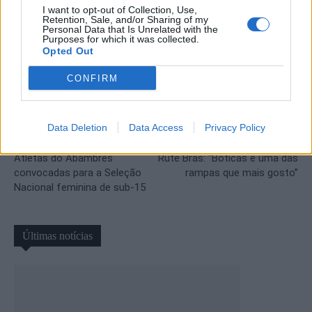
I want to opt-out of Collection, Use,
Retention, Sale, and/or Sharing of my
Personal Data that Is Unrelated with the
Purposes for which it was collected.
Opted Out
CONFIRM
Data Deletion
Data Access
Privacy Policy
Artigo anterior
Próximo artigo
Atletas do Abambres
Rute Brás: “Boticas é uma das
convocadas para a Seleção
rampas que mais gosto”
Nacional feminina de sub-15
Últimas notícias