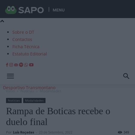
MENU
Sobre o DT
Contactos
Ficha Técnica
Estatuto Editorial
Desportivo Transmontano
Início
Notícias
Modalidades
Notícias
Modalidades
Rampa de Boticas recebe o
duelo final
Por
Luís Roçadas
-
23 de Setembro, 2022
349