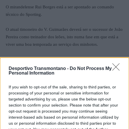
O mirandelense Rui Borges está a ser apontado ao comando
técnico do Sporting.
O atual timoneiro do V. Guimarães deverá ser o sucessor de João
Pereira como treinador dos leões, isto numa fase em que está a
viver uma boa temporada ao serviço dos minhotos.
Rui Borges poderá assim dar o salto para um patamar mais alto
do futebol português.
Desportivo Transmontano -
Do Not Process My
Personal Information
Francisco Mendes
If you wish to opt-out of the sale, sharing to third parties, or
processing of your personal or sensitive information for
targeted advertising by us, please use the below opt-out
section to confirm your selection. Please note that after your
opt-out request is processed you may continue seeing
interest-based ads based on personal information utilized by
us or personal information disclosed to third parties prior to