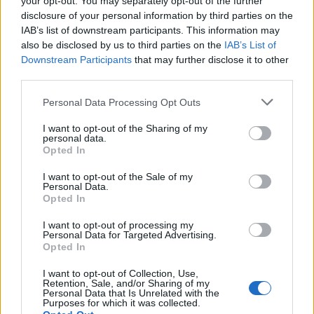
your opt-out. You may separately opt-out of the further
disclosure of your personal information by third parties on the
IAB’s list of downstream participants. This information may
Artigo anterior
Próximo artigo
also be disclosed by us to third parties on the
IAB’s List of
NATAÇÃO: GCVR assegura
Rui Borges está na iminência
Downstream Participants
that may further disclose it to other
manutenção na 1ª Divisão
de ser oficializado como o
third parties.
novo treinador do Sporting
Personal Data Processing Opt Outs
I want to opt-out of the Sharing of my
Últimas notícias
personal data.
Opted In
I want to opt-out of the Sale of my
Personal Data.
Opted In
I want to opt-out of processing my
Personal Data for Targeted Advertising.
Opted In
I want to opt-out of Collection, Use,
Retention, Sale, and/or Sharing of my
Personal Data that Is Unrelated with the
Purposes for which it was collected.