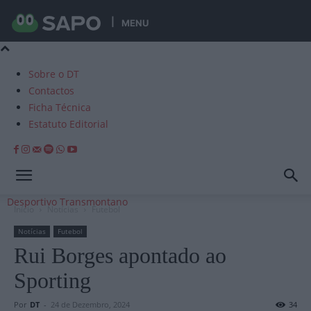
MENU
Sobre o DT
Contactos
Ficha Técnica
Estatuto Editorial
Desportivo Transmontano
Início
Notícias
Futebol
Notícias
Futebol
Rui Borges apontado ao
Sporting
Por
DT
-
24 de Dezembro, 2024
34