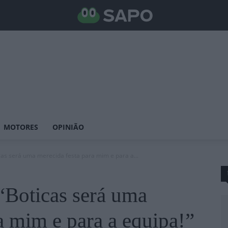
MOTORES
OPINIÃO
as será uma merecida festa para mim e para a...
Boticas será uma
a mim e para a equipa!”