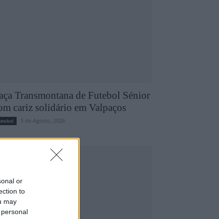
aça Transmontana de Futebol Sénior
om cariz solidário em Valpaços
5 de Agosto, 2026
utebol
sonal or
ection to
ou may
 personal