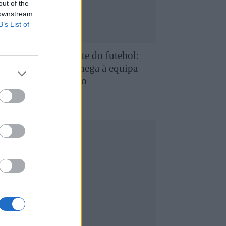
out of the
 downstream
B’s List of
e Favaios para a elite do futebol:
uilherme Chaves chega à equipa
rincipal do FC Porto
5 de Agosto, 2026
utebol