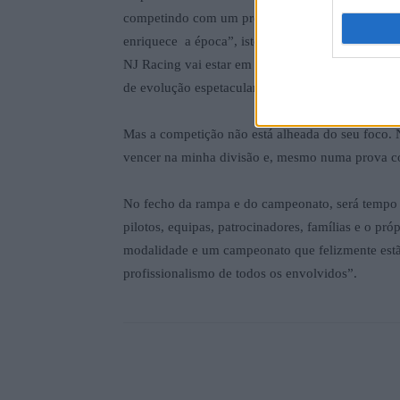
competindo com um protótipo menos competitivo 
enriquece a época”, isto já “depois de no Caramul
NJ Racing vai estar em Boticas em máxima força c
de evolução espetacular!”.
Mas a competição não está alheada do seu foco. 
vencer na minha divisão e, mesmo numa prova co
No fecho da rampa e do campeonato, será tempo
pilotos, equipas, patrocinadores, famílias e o pr
modalidade e um campeonato que felizmente estã
profissionalismo de todos os envolvidos”.