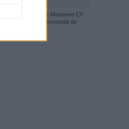
runo Silva reforça o Monterrei CF
pós três épocas no Juventude de
edras Salgadas
4 de Agosto, 2026
utebol