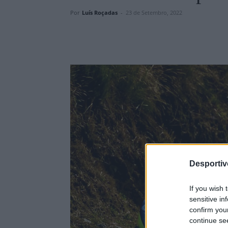
Por
Luís Roçadas
-
23 de Setembro, 2022
Desporti
If you wish 
sensitive in
confirm you
continue se