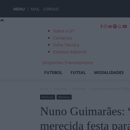
MENU
MAIL
JORNAIS
Sobre o DT
Contactos
Ficha Técnica
Estatuto Editorial
Desportivo Transmontano
FUTEBOL
FUTSAL
MODALIDADES
Início
Notícias
Motores
Nuno Guimarães: “Botic
Notícias
Motores
Nuno Guimarães: “
merecida festa par