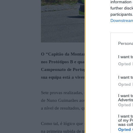
information 
further disc
participants
Downstream 
Persona
O “Capitão da Montanha” e carismático piloto d
I want t
nos Protótipos B e quase de vez no que concern
Opted 
Campeonato de Portugal de Montanha JC Grou
I want t
sua equipa está a viver, sem enjeitar estar na lu
Opted 
Sete provas realizadas, sete triunfos na sua divis
I want 
Advertis
de Nuno Guimarães aos comandos do seu SilverCa
Opted 
a nível de resultados, quer a nível de fiabilidade
I want t
of my P
Como tal, é lógico que o “Capitão” vá para a Ra
was col
Opted 
na primeira subida de treinos o 3ª lugar da gera