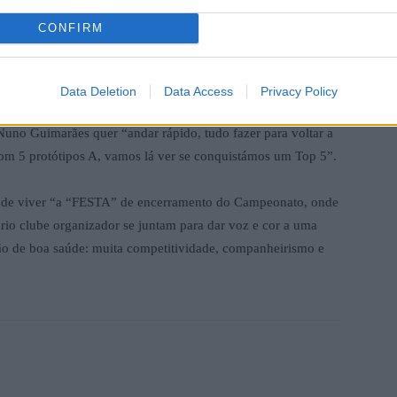
face aos da Divisão A, é um prémio extraordinário que
CONFIRM
o ter garantido o título nos Protótipos B. Para alem disso a
B
a
om o Toni a lutar pela vitória e a Rute a apresentar um nível
P
Data Deletion
Data Access
Privacy Policy
F
Nuno Guimarães quer “andar rápido, tudo fazer para voltar a
m 5 protótipos A, vamos lá ver se conquistámos um Top 5”.
 de viver “a “FESTA” de encerramento do Campeonato, onde
óprio clube organizador se juntam para dar voz e cor a uma
o de boa saúde: muita competitividade, companheirismo e