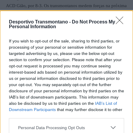
ACD Gião, por 8-3. Os transmontanos medem forças na próxima
fase com o conjunto do CCD Porto Mendo que venceu o CR
Pinheiros / TH Clothes, por 11-3.
Desportivo Transmontano -
Do Not Process My
Personal Information
Ainda nesta quinta-feira está marcado o GD Praia de Mira
If you wish to opt-out of the sale, sharing to third parties, or
Touring 1970 venceu o Boavista FC, por 5-3. O emblema da
processing of your personal or sensitive information for
Praia de Mira disputa o lugar na meia final com o GD Monte
targeted advertising by us, please use the below opt-out
Real, que ficou isento de jogar os oitavas-de-final devido a
section to confirm your selection. Please note that after your
opt-out request is processed you may continue seeing
sorteio.
interest-based ads based on personal information utilized by
us or personal information disclosed to third parties prior to
Quanto ao Abambres SC e à AD Santiais, equipas isentas dos
your opt-out. You may separately opt-out of the further
oitavos-de-final, só entram em campo na Taça Nacional de
disclosure of your personal information by third parties on the
IAB’s list of downstream participants. This information may
Futebol de Praia, esta sexta-feira, para os quartos-de-final.
also be disclosed by us to third parties on the
IAB’s List of
Downstream Participants
that may further disclose it to other
Fonte: FPF
third parties.
Personal Data Processing Opt Outs