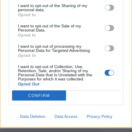
I want to opt-out of the Sharing of my
personal data.
Opted In
I want to opt-out of the Sale of my
Personal Data.
Opted In
Artigo anterior
Próximo artigo
I want to opt-out of processing my
Personal Data for Targeted Advertising.
SC Vila Real: avançado Papi é
Campeonato de Portugal:
Opted In
o mais recente reforço
equipas transmontanas já
conhecem árbitros para os
I want to opt-out of Collection, Use,
Retention, Sale, and/or Sharing of my
jogos da 1ª jornada
Personal Data that Is Unrelated with the
Purposes for which it was collected.
Opted Out
Últimas notícias
CONFIRM
Data Deletion
Data Access
Privacy Policy