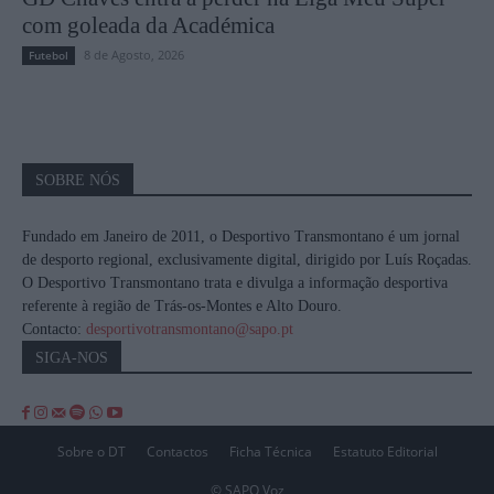
com goleada da Académica
8 de Agosto, 2026
Futebol
SOBRE NÓS
Fundado em Janeiro de 2011, o Desportivo Transmontano é um jornal
de desporto regional, exclusivamente digital, dirigido por Luís Roçadas.
O Desportivo Transmontano trata e divulga a informação desportiva
referente à região de Trás-os-Montes e Alto Douro.
Contacto:
desportivotransmontano@sapo.pt
SIGA-NOS
Sobre o DT
Contactos
Ficha Técnica
Estatuto Editorial
© SAPO Voz