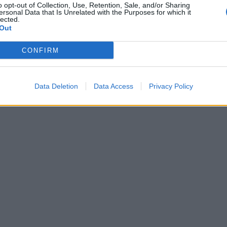
o opt-out of Collection, Use, Retention, Sale, and/or Sharing
ersonal Data that Is Unrelated with the Purposes for which it
lected.
B
Out
a
P
CONFIRM
F
Data Deletion
Data Access
Privacy Policy