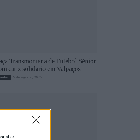
aça Transmontana de Futebol Sénior
om cariz solidário em Valpaços
5 de Agosto, 2026
utebol
sonal or