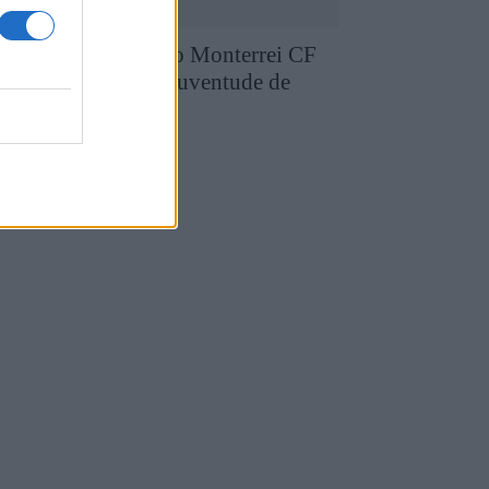
runo Silva reforça o Monterrei CF
pós três épocas no Juventude de
edras Salgadas
4 de Agosto, 2026
utebol