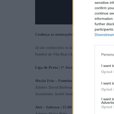
sensitive in
confirm you
continue se
information 
further disc
participants
Conheça as nomeações para os seis encontros 
Downstream 
Já são conhecidos os árbitros para os encontros d
Futebol de Vila Real (AFVR), esta sexta-feira.
Persona
I want t
Liga de Prata | 1ª Jornada
Opted 
Mesão Frio – Fontelas | 15:00
I want t
Árbitro: David Barbosa
Opted 
Assistentes: André Isento e Cláudio Monteiro
I want 
Advertis
Opted 
Atei – Sabrosa | 15:00
Árbitro: Dylan Brito