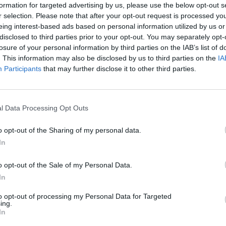
formation for targeted advertising by us, please use the below opt-out s
r selection. Please note that after your opt-out request is processed y
eing interest-based ads based on personal information utilized by us or
disclosed to third parties prior to your opt-out. You may separately opt-
losure of your personal information by third parties on the IAB’s list of
D
. This information may also be disclosed by us to third parties on the
IA
G
da ronda inaugural
Participants
that may further disclose it to other third parties.
p
a 1.ª jornada da Liga de Prata, anunciados pela Associação de
F
l Data Processing Opt Outs
o opt-out of the Sharing of my personal data.
In
o opt-out of the Sale of my Personal Data.
In
to opt-out of processing my Personal Data for Targeted
ing.
In