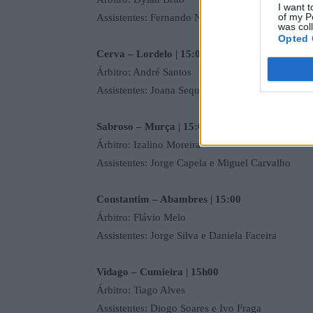
I want t
of my P
Assistentes: Fernando Nunes e Mário Monteiro
was col
Opted 
Cerva – Lordelo | 15:00
Árbitro: André Santos
Assistentes: Joana Sequeira e António Mestre
Sabroso – Murça | 15:00
Árbitro: Izalino Moreira
Assistentes: Jorge Capela e Miguel Carvalho
Constantim – Abambres | 15:00
Árbitro: Flávio Melo
Assistentes: Jorge Silva e Daniela Faceira
Vidago – Cumieira | 15h00
Árbitro: Tiago Alves
Assistentes: Diogo Soares e Ivo Fraga