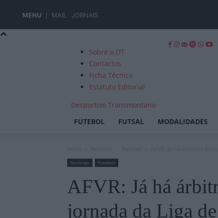
MENU
MAIL
JORNAIS
Sobre o DT
Contactos
Ficha Técnica
Estatuto Editorial
Desportivo Transmontano
FUTEBOL
FUTSAL
MODALIDADES
Início
Notícias
Futebol
AFVR: Já há árbitros para 
Notícias
Futebol
AFVR: Já há árbitr
jornada da Liga de