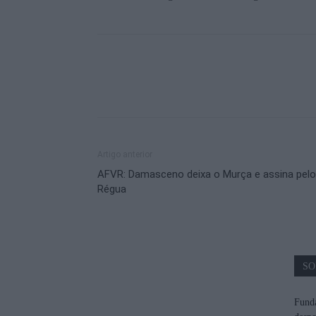
Artigo anterior
AFVR: Damasceno deixa o Murça e assina pelo
Régua
SO
Funda