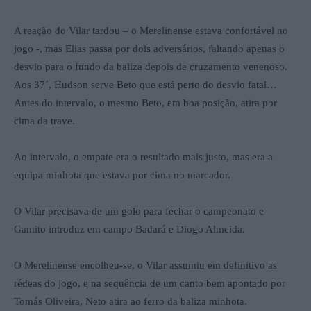
A reação do Vilar tardou – o Merelinense estava confortável no
jogo -, mas Elias passa por dois adversários, faltando apenas o
desvio para o fundo da baliza depois de cruzamento venenoso.
Aos 37´, Hudson serve Beto que está perto do desvio fatal…
Antes do intervalo, o mesmo Beto, em boa posição, atira por
cima da trave.
Ao intervalo, o empate era o resultado mais justo, mas era a
equipa minhota que estava por cima no marcador.
O Vilar precisava de um golo para fechar o campeonato e
Gamito introduz em campo Badará e Diogo Almeida.
O Merelinense encolheu-se, o Vilar assumiu em definitivo as
rédeas do jogo, e na sequência de um canto bem apontado por
Tomás Oliveira, Neto atira ao ferro da baliza minhota.