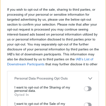
clube no CP: “Fizemos o maior milagre do futebol nacional dos
últimos 30 anos. Temos uma alma do caraças. Somos um
If you wish to opt-out of the sale, sharing to third parties, or
exemplo a nível nacional, com um orçamento limitadíssimo. O
processing of your personal or sensitive information for
targeted advertising by us, please use the below opt-out
Vilar de Perdizes, ao dia de hoje, 99,9% de certeza que não irá
section to confirm your selection. Please note that after your
competir no escalão sénior na próxima época”.
opt-out request is processed you may continue seeing
interest-based ads based on personal information utilized by
Vítor Gamito, treinador do Vilar de Perdizes, conseguiu o
us or personal information disclosed to third parties prior to
your opt-out. You may separately opt-out of the further
objetivo e foi molhado pelos atletas em plena conferência de
disclosure of your personal information by third parties on the
imprensa: “Está concluído um objetivo extremamente difícil.
IAB’s list of downstream participants. This information may
Neste formato, equivale a ser cinco vezes campeão, penso que
also be disclosed by us to third parties on the
IAB’s List of
esta equipa, sem falsas modéstias, vai ser recordada e ficar na
Downstream Participants
that may further disclose it to other
third parties.
história do futebol transmontano. Quero dedicar esta vitória ao
presidente. Superámo-nos no binómio adversidade e trabalho.”
Personal Data Processing Opt Outs
I want to opt-out of the Sharing of my
Complexo Desportivo Francisco Carvalho, em Chaves
.
personal data.
Opted In
Vilar de Perdizes – Merelinense, 1-1
.
I want to opt-out of the Sale of my