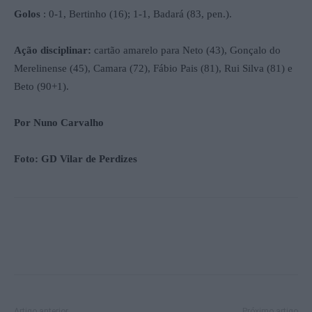
Golos
: 0-1, Bertinho (16); 1-1, Badará (83, pen.).
Ação disciplinar:
cartão amarelo para Neto (43), Gonçalo do
Merelinense (45), Camara (72), Fábio Pais (81), Rui Silva (81) e
Beto (90+1).
Por Nuno Carvalho
Foto: GD Vilar de Perdizes
Artigo anterior
Próximo artigo