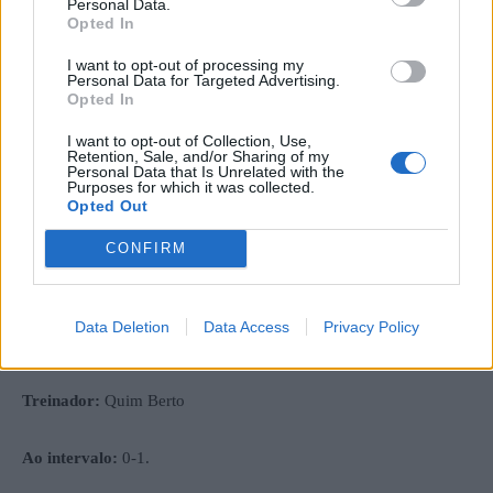
Personal Data.
Opted In
Árbitro:
João Loureiro (AF Viana do Castelo).
I want to opt-out of processing my
Personal Data for Targeted Advertising.
Vilar de Perdizes:
Palha, Parente (Diogo Almeida 46), Jane
Opted In
Moreno ©, Edu, Neto (Fábio Pais 77), Badra Camara, Tomás
I want to opt-out of Collection, Use,
Oliveira (Riquelme 77), Gonçalo ( Badará 46 ), Beto Lopez,
Retention, Sale, and/or Sharing of my
Personal Data that Is Unrelated with the
Hudson e Elias (Sadidi 77).
Purposes for which it was collected.
Opted Out
Treinador:
Vítor Gamito.
CONFIRM
Merelinense:
Ismael, Rui Sá ©, Matheus (Tiago Portela 80),
Bertinho (Hugo Balão 58), Miguel Dias, Diogo Neto, Samate,
Data Deletion
Data Access
Privacy Policy
Rui Silva, Rui Ferreira, Gonçalo e Serginho (Diogo Araújo 85).
Treinador:
Quim Berto
Ao intervalo:
0-1.