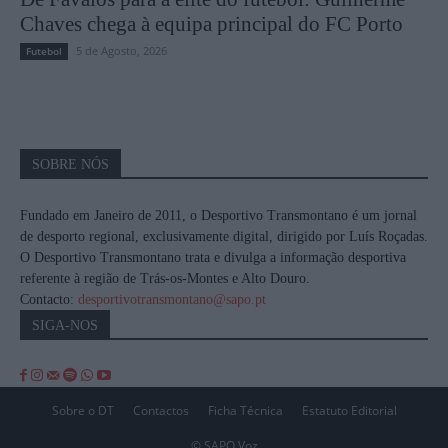
Chaves chega à equipa principal do FC Porto
5 de Agosto, 2026
Futebol
SOBRE NÓS
Fundado em Janeiro de 2011, o Desportivo Transmontano é um jornal
de desporto regional, exclusivamente digital, dirigido por Luís Roçadas.
O Desportivo Transmontano trata e divulga a informação desportiva
referente à região de Trás-os-Montes e Alto Douro.
Contacto:
desportivotransmontano@sapo.pt
SIGA-NOS
Sobre o DT
Contactos
Ficha Técnica
Estatuto Editorial
© SAPO Voz