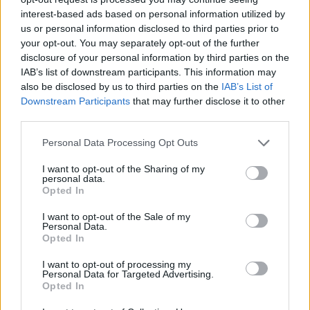
Nuno Araújo (Audi A1) é outro piloto português que disputa
interest-based ads based on personal information utilized by
us or personal information disclosed to third parties prior to
todo o Campeonato da Europa, reforçando uma ‘armada’ lusa
your opt-out. You may separately opt-out of the further
que também incluirá Jorge Machado (Citroën C2), Rogério
disclosure of your personal information by third parties on the
Sousa (Ford Fiesta), Tiago Ferreira (Peugeot 208), António Sousa
IAB’s list of downstream participants. This information may
(Peugeot 208), Joaquim Machado (Peugeot 208), Leonel
also be disclosed by us to third parties on the
IAB’s List of
Downstream Participants
that may further disclose it to other
Sampaio (Skoda Fabia) e Sérgio Dias (Renault Twingo).
third parties.
Ao todo, serão 11 os pilotos portugueses na prova de
Personal Data Processing Opt Outs
Montalegre, um número recorde em eventos do Mundial.
I want to opt-out of the Sharing of my
personal data.
Opted In
APRESENTAÇÃO NA CASA DA MÚSICA
I want to opt-out of the Sale of my
Personal Data.
Na próxima terça-feira (30 de agosto), o Lusorecursos World RX
Opted In
of Portugal será oficialmente apresentado na praça exterior da
Casa da Música, no Porto, onde estará o embaixador oficial do
I want to opt-out of processing my
Personal Data for Targeted Advertising.
evento para este ano, o campeão do Mundo de Resistência e
Opted In
vencedor das 24 Horas de Le Mans, Filipe Albuquerque.