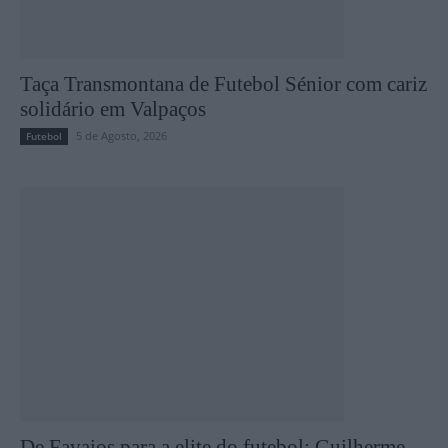
Taça Transmontana de Futebol Sénior com cariz
solidário em Valpaços
5 de Agosto, 2026
Futebol
De Favaios para a elite do futebol: Guilherme