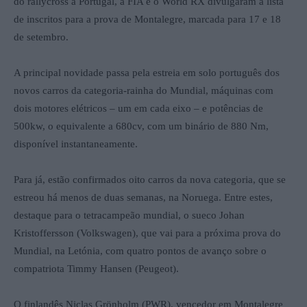
do rallycross a Portugal, a FIA e o World RX divulgaram a lista
de inscritos para a prova de Montalegre, marcada para 17 e 18
de setembro.
A principal novidade passa pela estreia em solo português dos
novos carros da categoria-rainha do Mundial, máquinas com
dois motores elétricos – um em cada eixo – e potências de
500kw, o equivalente a 680cv, com um binário de 880 Nm,
disponível instantaneamente.
Para já, estão confirmados oito carros da nova categoria, que se
estreou há menos de duas semanas, na Noruega. Entre estes,
destaque para o tetracampeão mundial, o sueco Johan
Kristoffersson (Volkswagen), que vai para a próxima prova do
Mundial, na Letónia, com quatro pontos de avanço sobre o
compatriota Timmy Hansen (Peugeot).
O finlandês Niclas Grönholm (PWR). vencedor em Montalegre