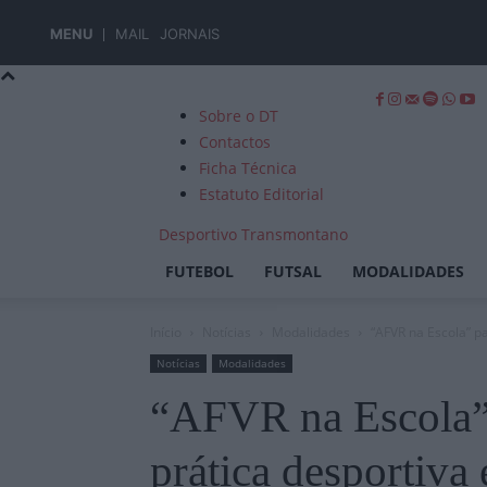
MENU
MAIL
JORNAIS
Sobre o DT
Contactos
Ficha Técnica
Estatuto Editorial
Desportivo Transmontano
FUTEBOL
FUTSAL
MODALIDADES
Início
Notícias
Modalidades
“AFVR na Escola” 
Notícias
Modalidades
“AFVR na Escola”
prática desportiv