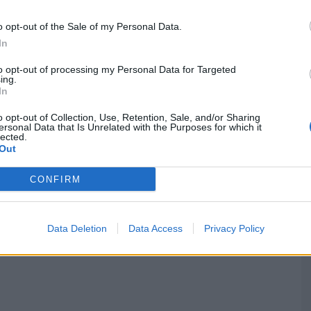
o opt-out of the Sale of my Personal Data.
In
to opt-out of processing my Personal Data for Targeted
ing.
ntação do projeto “AFVR na Escola”, uma iniciativa
In
G
Real em colaboração com o Município de Mondim de Basto e
q
o opt-out of Collection, Use, Retention, Sale, and/or Sharing
2
ersonal Data that Is Unrelated with the Purposes for which it
lected.
F
Out
tico às crianças presentes na apresentação deste projeto que
CONFIRM
sportiva junto dos mais novos, de forma a combater a
ionadas com o futebol, tendo a oportunidade ainda de
dim de Basto.
Data Deletion
Data Access
Privacy Policy