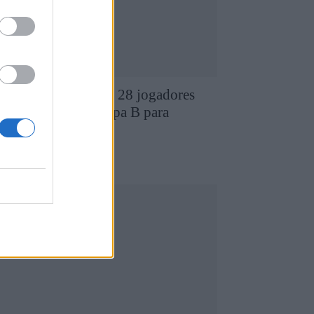
D Chaves revela os 28 jogadores
ue compõem a equipa B para
026/2027
7 de Agosto, 2026
utebol