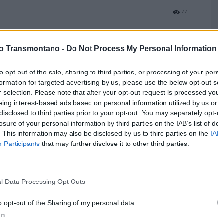
44
vo Transmontano -
Do Not Process My Personal Information
to opt-out of the sale, sharing to third parties, or processing of your per
formation for targeted advertising by us, please use the below opt-out s
r selection. Please note that after your opt-out request is processed y
M
eing interest-based ads based on personal information utilized by us or
P
disclosed to third parties prior to your opt-out. You may separately opt-
P
losure of your personal information by third parties on the IAB’s list of
F
. This information may also be disclosed by us to third parties on the
IA
Participants
that may further disclose it to other third parties.
l Data Processing Opt Outs
o opt-out of the Sharing of my personal data.
In