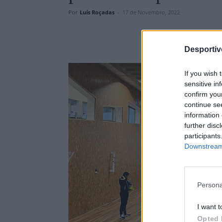
Por
Luís Roçadas
-
17 de Novembro, 2022
Desporti
If you wish 
sensitive in
confirm you
continue se
information 
further disc
participants
Downstream 
Persona
I want t
Opted 