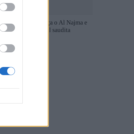
iogo Queirós reforça o Al Najma e
antém-se no futebol saudita
7 de Agosto, 2026
utebol