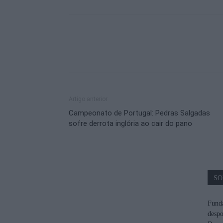
Artigo anterior
Campeonato de Portugal: Pedras Salgadas
sofre derrota inglória ao cair do pano
SO
Funda
despo