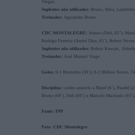
Viegas.
Suplentes não utilizados
: Bruno, Silva, Landinh
Treinador
: Agostinho Bento
CDC MONTALEGRE:
Jeimes (Didi, 65´); Man
Rodrigo Ferreira (André Dias, 65´), Ruben Neves
Suplentes não utilizados
: Rohun Kawale, Edmils
Treinador:
José Manuel Viage
Golos
: 0-1 Bruninho (59´); 0-2 (Rúben Neves, 74
Disciplina:
cartão amarelo a Mané (6´), Paulité (2
Bruno (68´), Didi (69´) e Marcelo Machado (93´)
Fonte: FPF
Foto: CDC Montalegre