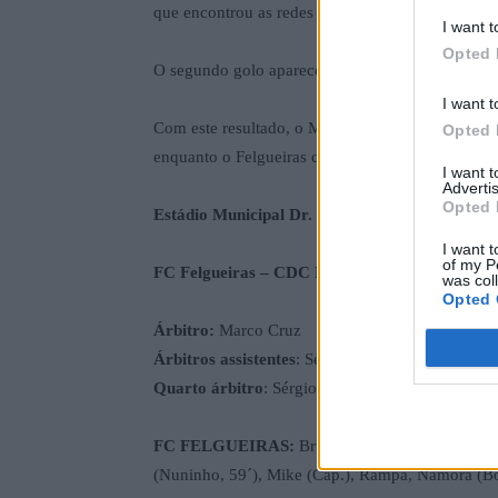
que encontrou as redes da equipa adversária.
I want t
Opted 
O segundo golo apareceu aos 73´, num remate de
I want t
Com este resultado, o Montalegre dá seguimento
Opted 
enquanto o Felgueiras continua em terceiro.
I want 
Advertis
Opted 
Estádio Municipal Dr. Machado de Matos
I want t
of my P
FC Felgueiras – CDC Montalegre, 0-2
was col
Opted 
Árbitro:
Marco Cruz
Árbitros assistentes
: Sérgio Ribeiro e José Ferre
Quarto árbitro
: Sérgio Soares
FC FELGUEIRAS:
Bruno Pinto; Momo Sacko (La
(Nuninho, 59´), Mike (Cap.), Rampa, Namora (Boli