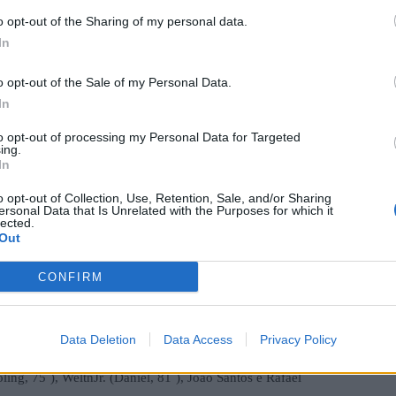
o opt-out of the Sharing of my personal data.
In
 belo efeito de Rúben Neves, após uma boa jogada coletiva.
D
o opt-out of the Sale of my Personal Data.
m
 ao seu bom momento de forma e sobe ao oitavo lugar,
In
F
to opt-out of processing my Personal Data for Targeted
ing.
In
o opt-out of Collection, Use, Retention, Sale, and/or Sharing
ersonal Data that Is Unrelated with the Purposes for which it
lected.
Out
CONFIRM
ira
Data Deletion
Data Access
Privacy Policy
ndinho, 59´), Henrique Martins., Paulité, Ivo Lemos
ng, 75´), WeltnJr. (Daniel, 81´), João Santos e Rafael