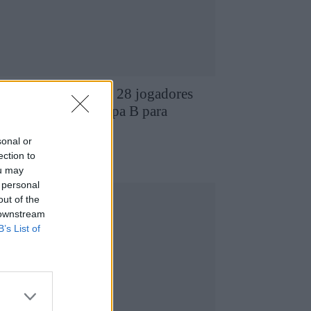
D Chaves revela os 28 jogadores
ue compõem a equipa B para
026/2027
sonal or
7 de Agosto, 2026
utebol
ection to
ou may
 personal
out of the
 downstream
B’s List of