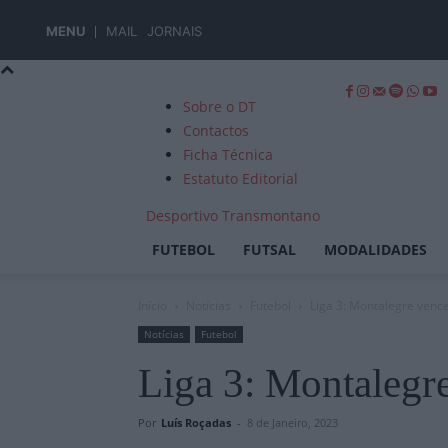
MENU
MAIL
JORNAIS
Sobre o DT
Contactos
Ficha Técnica
Estatuto Editorial
Desportivo Transmontano
FUTEBOL
FUTSAL
MODALIDADES
Início
Notícias
Futebol
Liga 3: Montalegre venc
Notícias
Futebol
Liga 3: Montalegr
Por
Luís Roçadas
-
8 de Janeiro, 2023