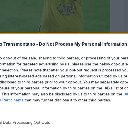
G
vo Transmontano -
Do Not Process My Personal Information
q
2
to opt-out of the sale, sharing to third parties, or processing of your per
F
formation for targeted advertising by us, please use the below opt-out s
Felgueiras
r selection. Please note that after your opt-out request is processed y
eing interest-based ads based on personal information utilized by us or
eiras 1932, por 2-0, em jogo disputado no Estádio
disclosed to third parties prior to your opt-out. You may separately opt-
13.ª ronda da Série A da Liga 3.
losure of your personal information by third parties on the IAB’s list of
. This information may also be disclosed by us to third parties on the
IA
Participants
that may further disclose it to other third parties.
age deram a iniciativa atacante aos felgueirenses, só na
l Data Processing Opt Outs
transição veloz de Bruninho, em que terminou num “míssil”