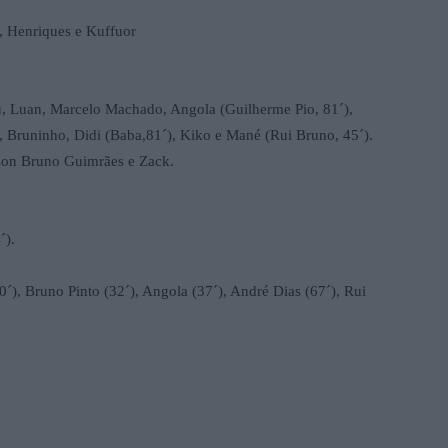
o, Henriques e Kuffuor
ú, Luan, Marcelo Machado, Angola (Guilherme Pio, 81´),
, Bruninho, Didi (Baba,81´), Kiko e Mané (Rui Bruno, 45´).
on Bruno Guimrães e Zack.
´).
0´), Bruno Pinto (32´), Angola (37´), André Dias (67´), Rui
.