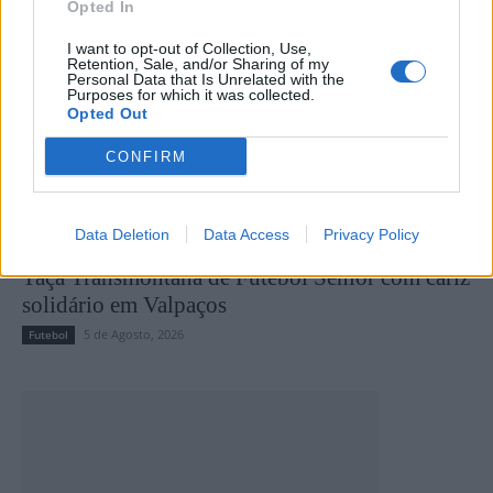
Opted In
I want to opt-out of Collection, Use,
Retention, Sale, and/or Sharing of my
Personal Data that Is Unrelated with the
Purposes for which it was collected.
Opted Out
CONFIRM
Data Deletion
Data Access
Privacy Policy
Taça Transmontana de Futebol Sénior com cariz
solidário em Valpaços
5 de Agosto, 2026
Futebol