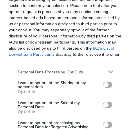
section to confirm your selection. Please note that after your
multifacetado
opt-out request is processed you may continue seeing
interest-based ads based on personal information utilized by
us or personal information disclosed to third parties prior to
your opt-out. You may separately opt-out of the further
disclosure of your personal information by third parties on the
IAB’s list of downstream participants. This information may
also be disclosed by us to third parties on the
IAB’s List of
Downstream Participants
that may further disclose it to other
third parties.
Artigo anterior
Próximo artigo
Personal Data Processing Opt Outs
AFVR (Divisão de Honra):
Bila Bikers com desempenho
I want to opt-out of the Sharing of my
Vidago impôs-se em
brilhante na prova inaugural da
personal data.
Abambres com triunfo por 2-1
Taça de Portugal de
Opted In
Ciclocrosse
I want to opt-out of the Sale of my
Personal Data.
Opted In
Últimas notícias
I want to opt-out of processing my
Personal Data for Targeted Advertising.