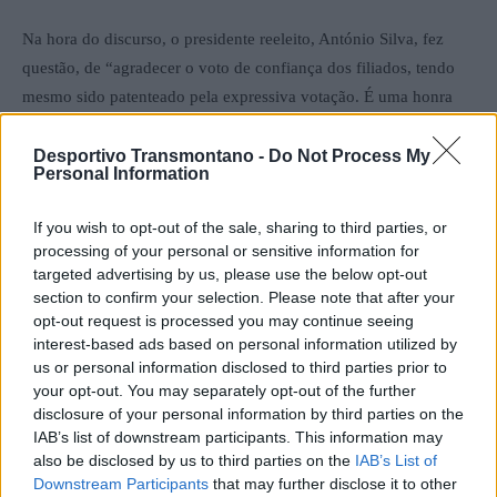
Na hora do discurso, o presidente reeleito, António Silva, fez
questão, de “agradecer o voto de confiança dos filiados, tendo
mesmo sido patenteado pela expressiva votação. É uma honra
poder liderar esta equipa num ano comemorativo do centenário”.
Nessa linha, afirmou que “este facto acresce maior
Desportivo Transmontano -
Do Not Process My
Personal Information
responsabilidade e empenho de todos na defesa dos interesses da
AFVR”.
If you wish to opt-out of the sale, sharing to third parties, or
processing of your personal or sensitive information for
Sem nunca esquecer o caminho percorrido, António Silva falou
targeted advertising by us, please use the below opt-out
section to confirm your selection. Please note that after your
sobre os novos desafios “estamos a entrar numa nova era, numa
opt-out request is processed you may continue seeing
instituição que é de todos, que trabalha para todos e que conta
interest-based ads based on personal information utilized by
com todos para o futuro”… “o aumento da participação
us or personal information disclosed to third parties prior to
desportiva nas atividades de recriação e lazer, desporto para
your opt-out. You may separately opt-out of the further
disclosure of your personal information by third parties on the
veteranos e o walking football, a inclusão através do desporto de
IAB’s list of downstream participants. This information may
pessoas com necessidades especiais e jovens oriundos de outros
also be disclosed by us to third parties on the
IAB’s List of
países que tem sido impossibilitados de praticar este desporto por
Downstream Participants
that may further disclose it to other