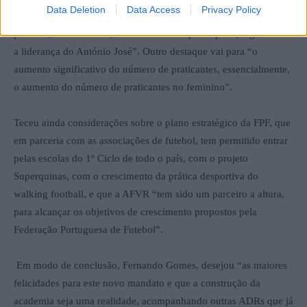
Data Deletion
Data Access
Privacy Policy
se deve enaltecer, que é tendo sido um processo eleitoral
pacífico, de lista única, ele foi altamente participado, legitimando
a liderança do António José”. Outro destaque vai para “o
aumento significativo do número de praticantes, essencialmente,
o aumento do número de praticantes no feminino”.
Teceu ainda considerações sobre o plano estratégico da FPF, que
em parceria com as associações de futebol, tem permitido entrar
pelas escolas do 1º Ciclo de todo o país, com o projeto
Superquinas, com o crescimento da prática desportiva do
walking football, e que a AFVR “tem sido um parceiro a altura,
para alcançar os objetivos de crescimento propostos pela
Federação Portuguesa de Futebol”.
Em modo de conclusão, Fernando Gomes, desejou “as maiores
felicidades para este novo mandato e que a construção da
academia seja uma realidade, acompanhando outras ADRs que já