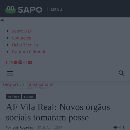
MENU
Sobre o DT
Contactos
Ficha Técnica
Estatuto Editorial
Desportivo Transmontano
Início
Notícias
Futebol
Notícias
Futebol
AF Vila Real: Novos órgãos
sociais tomaram posse
Por
Luís Roçadas
-
17 de Abril, 2024
441