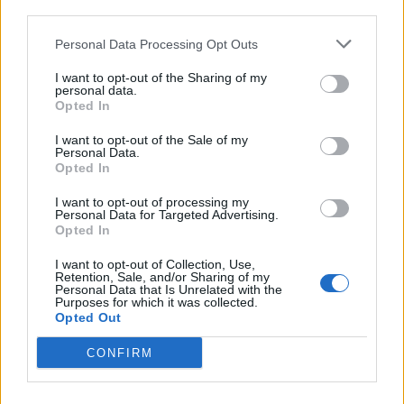
questões meramente burocráticas”.
third parties.
Personal Data Processing Opt Outs
Referiu ainda que “caso a construção da academia da AFVR seja
uma realidade, trará com certeza, maior dinamismo ao distrito,
I want to opt-out of the Sharing of my
personal data.
ao concelho, aos clubes, a todos os agentes desportivos e a toda
Opted In
a comunidade”.
I want to opt-out of the Sale of my
Personal Data.
António Silva terminou a sua intervenção “agradeço aos clubes o
Opted In
trabalho desenvolvido, sem eles não teríamos o crescimento que
I want to opt-out of processing my
temos tido até hoje, atingindo a marca dos 4700 atletas” … “por
Personal Data for Targeted Advertising.
Opted In
muitas iniciativas, projetos ou ideias que possamos ter, o nosso
eventual sucesso deve-se a um grupo de colaboradores que
I want to opt-out of Collection, Use,
Retention, Sale, and/or Sharing of my
diariamente fazem que tudo seja possível, com enorme
Personal Data that Is Unrelated with the
Purposes for which it was collected.
empenho, dedicação e profissionalismo”.
Opted Out
CONFIRM
Por sua vez, Fernando Gomes, Presidente da Federação
Portuguesa de Futebol saudou todos os presentes na cerimónia e
deixou uma “referência inicial, que é de elementar justiça e que