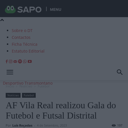
MENU
Sobre o DT
Contactos
Ficha Técnica
Estatuto Editorial
Desportivo Transmontano
Início
Notícias
Futebol
Notícias
Futebol
AF Vila Real realizou Gala do
Futebol e Futsal Distrital
Por
Luís Roçadas
-
4 de Setembro, 2023
197