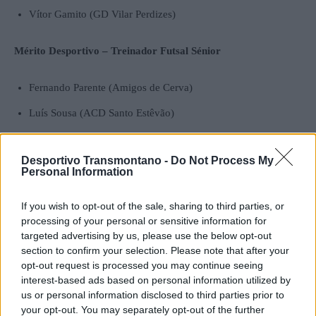
Vítor Gamito (GD Vilar Perdizes)
Mérito Desportivo –
Treinador Futsal Sénior
Fernando Parente (Amigos de Cerva)
Luís Sousa (ACD Santo Estêvão)
Tiago Xavier (GDC Salto)
Desportivo Transmontano -
Do Not Process My
Personal Information
Mérito Desportivo – Atleta
Futsal Sénior Feminino
If you wish to opt-out of the sale, sharing to third parties, or
Sara Oliveira (Mondinense FC)
processing of your personal or sensitive information for
targeted advertising by us, please use the below opt-out
Ana Batista (ACD Santo Estêvão)
section to confirm your selection. Please note that after your
opt-out request is processed you may continue seeing
Mérito Desportivo – Atleta
Futsal Sénior Masculino
interest-based ads based on personal information utilized by
us or personal information disclosed to third parties prior to
your opt-out. You may separately opt-out of the further
Pedro Carneiro (GDC Salto)