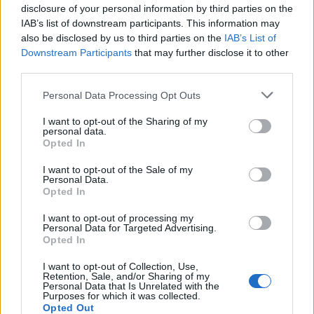
disclosure of your personal information by third parties on the
Bernardo Gomes (ADC Constantim)
IAB’s list of downstream participants. This information may
also be disclosed by us to third parties on the
IAB’s List of
Tiago Calado (Valpaços Futsal Clube)
Downstream Participants
that may further disclose it to other
third parties.
João Pinto (Amigos Abeira Douro)
Personal Data Processing Opt Outs
Nuno Faria (Amigos de Cerva)
I want to opt-out of the Sharing of my
personal data.
Mérito Desportivo – Atleta
Futebol de Praia Sénior Feminino
Opted In
Ângela Jesus (ACD Santo Estêvão)
I want to opt-out of the Sale of my
Personal Data.
Opted In
Mérito Desportivo – Atleta
Futebol de Praia Sénior Masculino
I want to opt-out of processing my
Personal Data for Targeted Advertising.
Opted In
Tiago Oliveira (Abambres SC)
Luís Vieira (GD Chaves)
I want to opt-out of Collection, Use,
Retention, Sale, and/or Sharing of my
Personal Data that Is Unrelated with the
Purposes for which it was collected.
Mérito Desportivo – Atleta
Futebol Sénior Masculino
Opted Out